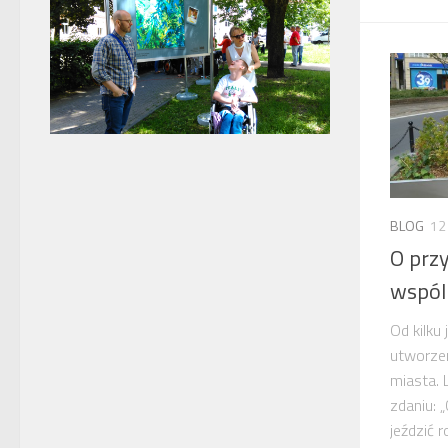
BLOG
12
O przy
wspól
Od kilku
utworzen
miasta. 
zdaniu: 
jeździć 