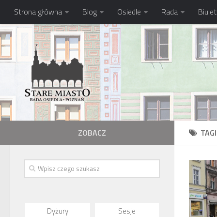
Strona główna
Blog
Osiedle
Rada
Biule
ZOBACZ
TAG
Dyżury
Sesje