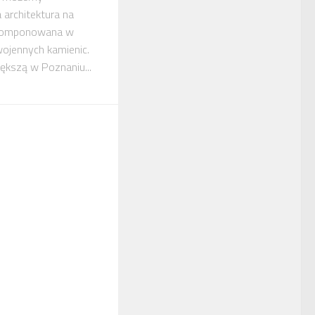
a architektura na
komponowana w
ojennych kamienic.
ększą w Poznaniu...