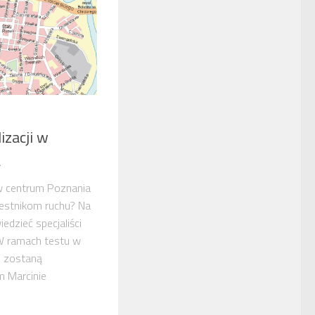
izacji w
a
w centrum Poznania
zestnikom ruchu? Na
edzieć specjaliści
 W ramach testu w
e zostaną
m Marcinie