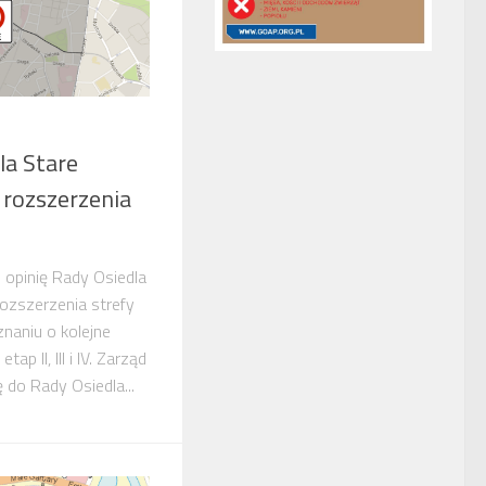
la Stare
 rozszerzenia
opinię Rady Osiedla
ozszerzenia strefy
aniu o kolejne
ap II, III i IV. Zarząd
ę do Rady Osiedla...