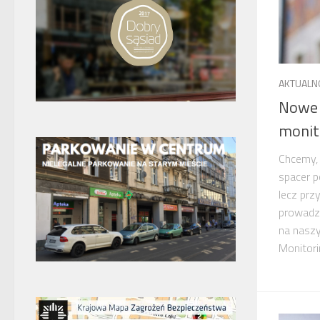
AKTUALN
Nowe l
monit
Chcemy, 
spacer p
lecz prz
prowadz
na nasz
Monitori