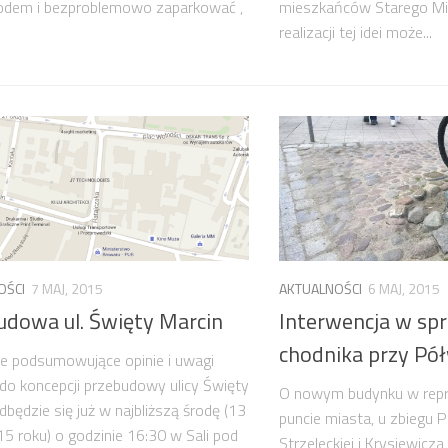
dem i bezproblemowo zaparkować ,
mieszkańców Starego Mi
realizacji tej idei może...
OŚCI
7 MAJ, 2015
AKTUALNOŚCI
6 MAJ, 2015
udowa ul. Święty Marcin
Interwencja w sp
chodnika przy Pół
e podsumowujące opinie i uwagi
do koncepcji przebudowy ulicy Święty
O nowym budynku w rep
dbędzie się już w najbliższą środę (13
puncie miasta, u zbiegu P
5 roku) o godzinie 16:30 w Sali pod
Strzeleckiej i Krysiewic