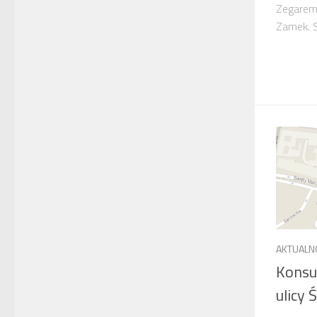
Zegarem
Zamek. S
AKTUALN
Konsu
ulicy 