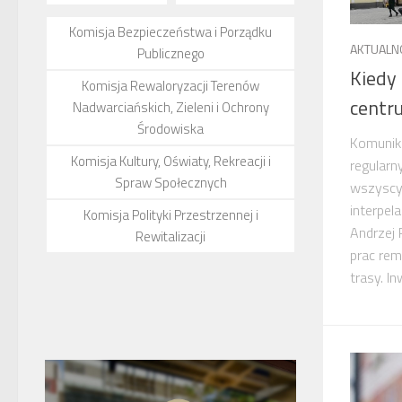
Komisja Bezpieczeństwa i Porządku
AKTUALN
Publicznego
Kiedy
Komisja Rewaloryzacji Terenów
centr
Nadwarciańskich, Zieleni i Ochrony
Środowiska
Komunika
Komisja Kultury, Oświaty, Rekreacji i
regular
Spraw Społecznych
wszyscy,
interpel
Komisja Polityki Przestrzennej i
Andrzej 
Rewitalizacji
prac re
trasy. In