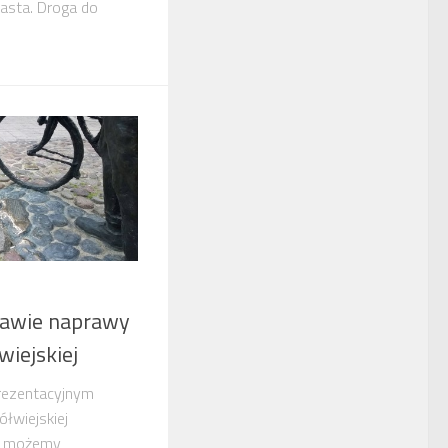
asta. Droga do
rawie naprawy
wiejskiej
rezentacyjnym
ółwiejskiej
za, możemy