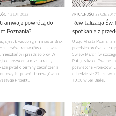
OŚCI
12 LUT, 2023
AKTUALNOŚCI
22 CZE, 2017
 tramwaje powrócą do
Rewitalizacja Św.
um Poznania?
spotkanie z przed
cja jest krwioobiegiem miasta. Brak
Urząd Miasta Poznania z
nych kursów tramwajów odczuwają
przedsiębiorców działając
 mieszkańcy i przedsiębiorcy. W
Święty Marcin (w szczegó
acji do prezydenta miasta radny
Ratajczaka do Gwarnej) n
Rataj pytał o terminy zakończenia
poświęcone Projektowi C
montowych i powrót tramwajów na
odbędzie się 27 czerwca
westycja Projekt...
13.00 w Sali Białej...