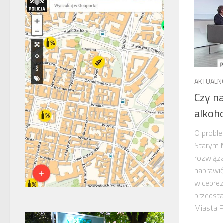
AKTUALN
Czy na
alkoh
O probl
Starym M
rozwiąza
naprawić
wiceprez
przedsta
Miasta P