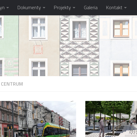
tyn
Dokumenty
Projekty
Galeria
Kontakt
I
CENTRUM