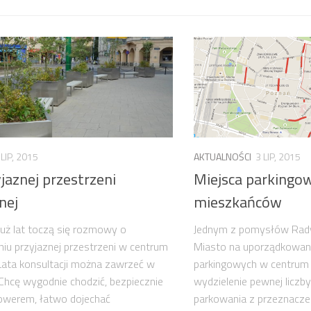
 LIP, 2015
AKTUALNOŚCI
3 LIP, 2015
jaznej przestrzeni
Miejsca parkingow
nej
mieszkańców
 już lat toczą się rozmowy o
Jednym z pomysłów Rady
iu przyjaznej przestrzeni w centrum
Miasto na uporządkowani
Lata konsultacji można zawrzeć w
parkingowych w centrum 
„Chcę wygodnie chodzić, bezpiecznie
wydzielenie pewnej liczby
rowerem, łatwo dojechać
parkowania z przeznaczen