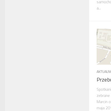
samocho
a...
AKTUALN
Przeb
Spotkani
zebrane 
Marcin o
maja 201