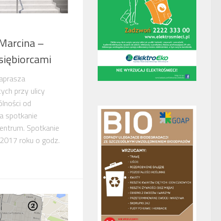
 Marcina –
siębiorcami
aprasza
ych przy ulicy
lności od
a spotkanie
entrum. Spotkanie
 2017 roku o godz.