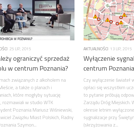
OŚCI
25 LIP, 2015
AKTUALNOŚCI
13 LIP, 2015
leży ograniczyć sprzedaż
Wyłączenie sygnal
olu w centrum Poznania?
centrum Poznani
emach związanych z alkoholem na
Czy wyłączenie świateł 
ieście, a także o planach i
opłaci się wszystkim uc
niach, które mogłyby sytuację
to pytanie próbują odpowi
, rozmawiali w studio WTK
Zarządu Dróg Miejskich.
ydent Poznania Mariusz Wiśniewski,
okresie letnim wyłączon
wiciel Związku Miast Polskich, Radny
sygnalizacje przy Święty
oznania Szymon...
(skrzyżowania z...