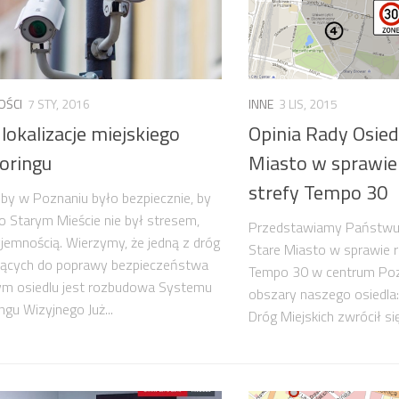
OŚCI
7 STY, 2016
INNE
3 LIS, 2015
okalizacje miejskiego
Opinia Rady Osied
oringu
Miasto w sprawie
strefy Tempo 30
by w Poznaniu było bezpiecznie, by
o Starym Mieście nie był stresem,
Przedstawiamy Państwu 
yjemnością. Wierzymy, że jedną z dróg
Stare Miasto w sprawie r
ących do poprawy bezpieczeństwa
Tempo 30 w centrum Pozn
ym osiedlu jest rozbudowa Systemu
obszary naszego osiedla: et
ngu Wizyjnego Już...
Dróg Miejskich zwrócił si