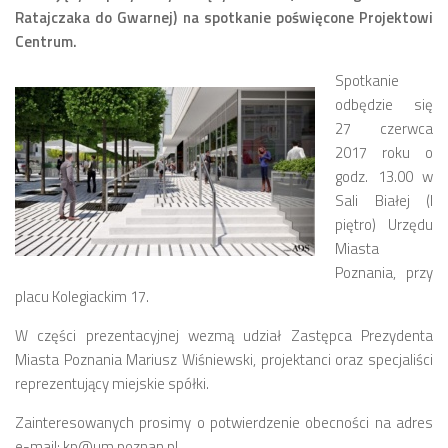
Ratajczaka do Gwarnej) na spotkanie poświęcone Projektowi
Zarząd
Centrum.
Prezydium
Spotkanie
Komisje i koordynatorzy
odbędzie się
27 czerwca
Dyżury
2017 roku o
Sesje
godz. 13.00 w
Biuletyn
Sali Białej (I
piętro) Urzędu
numer 6(16)/2022
Miasta
numer 4-5(14-15)/2021
Poznania, przy
placu Kolegiackim 17.
numer 2-3(12-13)/2020
numer 1(11)/2020
W części prezentacyjnej wezmą udział Zastępca Prezydenta
Miasta Poznania Mariusz Wiśniewski, projektanci oraz specjaliści
numer 2-3(10)/2019
reprezentujący miejskie spółki.
numer 1-2(9)/2019
Zainteresowanych prosimy o potwierdzenie obecności na adres
numer 1(8)/2018
e-mail: kp@um.poznan.pl.