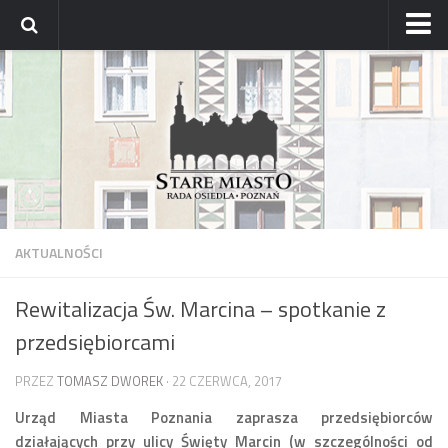
Strona główna
Archiwum aktualności
Blog
Archiwum bloga
Osiedle
Mapa osiedla
AKTUALNOŚCI
Historyczne osady
Rewitalizacja Św. Marcina – spotkanie z
Dzielnicowi Starego Miasta
przedsiębiorcami
Urzędy
ZDM – awarie
PRZEZ
TOMASZ DWOREK
· 22 CZERWCA, 2017
Rada
Urząd Miasta Poznania zaprasza przedsiębiorców
działających przy ulicy Święty Marcin (w szczególności od
Radni