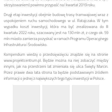
skrzyżowaniem) powinno przypaść na I kwartał 2019 roku.
Strefa Tempo 30 – etap II i III
Strefa Tempo 30 – etap IV
Drugi etap inwestycji obejmie budowę trasy tramwajowej wraz z
uspokojeniem ruchu samochodowego w ul. Ratajczaka. W tym
Nowa organizacja ruchu – ul. Św. Marcin, Ratajczaka, Al.
wypadku koszt inwestycji, która ma być zrealizowana do III
Marcinkowskiego (Tempo 30)
kwartału 2022 roku, szacowany jest na 130 mln zł, z czego ok. 59
Archiwum konsultacji
mln miasto zamierza pozyskać w ramach Programu Operacyjnego
Galeria
Infrastruktura i Środowisko.
Kontakt
Kompendium wiedzy o przedsięwzięciu znajdzie się na stronie
www.projektcentrum.pl. Będzie można na niej zobaczyć między
Dla mediów
innymi, jak na przestrzeni lat zmieniała się ulica Święty Marcin.
Przez prawie dwa lata strona ta będzie podstawowym źródłem
informacji o jednej z największych tego typu inwestycji w Polsce.