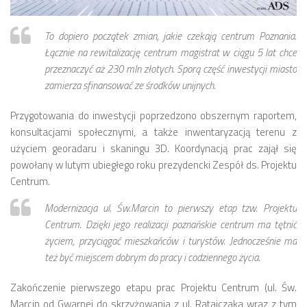
Budżet 2013
Budżet 2014
To dopiero początek zmian, jakie czekają centrum Poznania.
Budżet 2015
Łącznie na rewitalizację centrum magistrat w ciągu 5 lat chce
przeznaczyć aż 230 mln złotych. Sporą część inwestycji miasto
Budżet 2016
zamierza sfinansować ze środków unijnych.
Projekty
Przygotowania do inwestycji poprzedzono obszernym raportem,
Inicjatywy osiedlowe
konsultacjami społecznymi, a także inwentaryzacją terenu z
Kodeks Dobrych Praktyk
użyciem georadaru i skaningu 3D. Koordynacją prac zajął się
Miejsca parkingowe
powołany w lutym ubiegłego roku prezydencki Zespół ds. Projektu
Centrum.
Patrol Rowerowy 2015
Modernizacja ul. Św.Marcin to pierwszy etap tzw. Projektu
Plany zagospodarowania
Centrum. Dzięki jego realizacji poznańskie centrum ma tętnić
Problemy Szyperska – Piaskowa – Garbary
życiem, przyciągać mieszkańców i turystów. Jednocześnie ma
Nowy projekt organizacji ruchu – Szyperska – Piaskowa
też być miejscem dobrym do pracy i codziennego życia.
Strefa Tempo 30
Zakończenie pierwszego etapu prac Projektu Centrum (ul. Św.
Strefa Tempo 30 – Opinia Rady Osiedla
Marcin od Gwarnej do skrzyżowania z ul. Ratajczaka wraz z tym