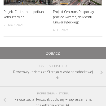
Projekt Centrum – spotkanie
Projekt Centrum. Rozpoczęcie
konsultacyjne
prac od Gwarnej do Mostu
Uniwersyteckiego
20 MAR, 2021
4 LIS, 2021
ZOBACZ
NASTĘPNA HISTORIA
Rowerowy koziołek ze Starego Miasta na sobótkowej
paradzie
POPRZEDNIA HISTORIA
Rewitalizacja i Porządek publiczny – zapraszamy na
posiedzenia komisji RO