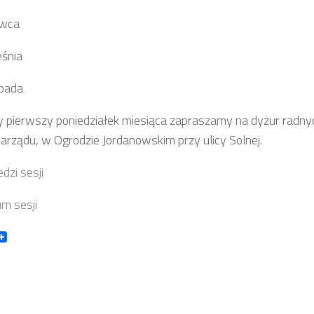
rwca
e
śnia
opada
 pierwszy poniedziałek miesiąca zapraszamy na dyżur radnyc
Zarządu, w Ogrodzie Jordanowskim przy ulicy Solnej.
dzi sesji
m sesji
book
itter