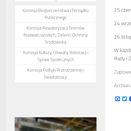
25 cze
Komisja Bezpieczeństwa i Porządku
Publicznego
24 wrz
Komisja Rewaloryzacji Terenów
Nadwarciańskich, Zieleni i Ochrony
26 list
Środowiska
W każdy
Komisja Kultury, Oświaty, Rekreacji i
Rady i 
Spraw Społecznych
Komisja Polityki Przestrzennej i
Zapowie
Rewitalizacji
Archiwu
Face
Tw