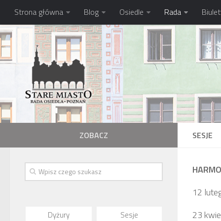
Strona główna
Blog
Osiedle
Rada
Biule
ZOBACZ
SESJE
HARMON
12 lute
23 kwie
Dyżury
Sesje