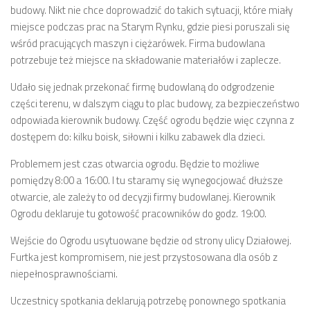
Budżet 2013
budowy. Nikt nie chce doprowadzić do takich sytuacji, które miały
Budżet 2014
miejsce podczas prac na Starym Rynku, gdzie piesi poruszali się
wśród pracujących maszyn i ciężarówek. Firma budowlana
Budżet 2015
potrzebuje też miejsce na składowanie materiałów i zaplecze.
Budżet 2016
Udało się jednak przekonać firmę budowlaną do odgrodzenie
Projekty
części terenu, w dalszym ciągu to plac budowy, za bezpieczeństwo
Inicjatywy osiedlowe
odpowiada kierownik budowy. Część ogrodu będzie więc czynna z
dostępem do: kilku boisk, siłowni i kilku zabawek dla dzieci.
Kodeks Dobrych Praktyk
Problemem jest czas otwarcia ogrodu. Będzie to możliwe
Miejsca parkingowe
pomiędzy 8:00 a 16:00. I tu staramy się wynegocjować dłuższe
Patrol Rowerowy 2015
otwarcie, ale zależy to od decyzji firmy budowlanej. Kierownik
Plany zagospodarowania
Ogrodu deklaruje tu gotowość pracowników do godz. 19:00.
Problemy Szyperska – Piaskowa – Garbary
Wejście do Ogrodu usytuowane będzie od strony ulicy Działowej.
Furtka jest kompromisem, nie jest przystosowana dla osób z
Nowy projekt organizacji ruchu – Szyperska – Piaskowa
niepełnosprawnościami.
Strefa Tempo 30
Uczestnicy spotkania deklarują potrzebę ponownego spotkania
Strefa Tempo 30 – Opinia Rady Osiedla