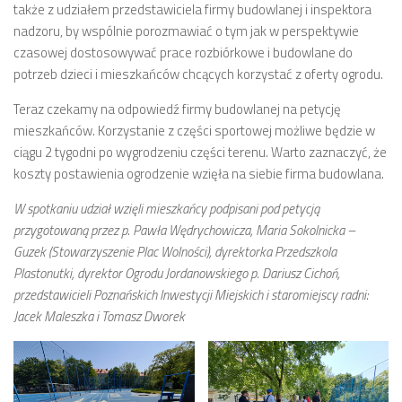
także z udziałem przedstawiciela firmy budowlanej i inspektora
Strefa Tempo 30 – etap II i III
nadzoru, by wspólnie porozmawiać o tym jak w perspektywie
Strefa Tempo 30 – etap IV
czasowej dostosowywać prace rozbiórkowe i budowlane do
potrzeb dzieci i mieszkańców chcących korzystać z oferty ogrodu.
Nowa organizacja ruchu – ul. Św. Marcin, Ratajczaka, Al.
Marcinkowskiego (Tempo 30)
Teraz czekamy na odpowiedź firmy budowlanej na petycję
Archiwum konsultacji
mieszkańców. Korzystanie z części sportowej możliwe będzie w
ciągu 2 tygodni po wygrodzeniu części terenu. Warto zaznaczyć, że
Galeria
koszty postawienia ogrodzenie wzięła na siebie firma budowlana.
Kontakt
W spotkaniu udział wzięli mieszkańcy podpisani pod petycją
Dla mediów
przygotowaną przez p. Pawła Wędrychowicza, Maria Sokolnicka –
Guzek (Stowarzyszenie Plac Wolności), dyrektorka Przedszkola
Plastonutki, dyrektor Ogrodu Jordanowskiego p. Dariusz Cichoń,
przedstawicieli Poznańskich Inwestycji Miejskich i staromiejscy radni:
Jacek Maleszka i Tomasz Dworek