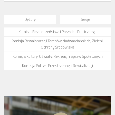
Dyżury
Sesje
Komisja Bezpieczeństwa i Porządku Publicznego
Komisja Rewaloryzacji Terenów Nadwarciańskich, Zieleni i
Ochrony Środowiska
Komisja Kultury, Oświaty, Rekreacji i Spraw Społecznych
Komisja Polityki Przestrzennej i Rewitalizacji