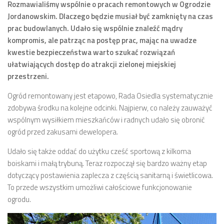
Rozmawialiśmy wspólnie o pracach remontowych w Ogrodzie
Jordanowskim. Dlaczego będzie musiał być zamknięty na czas
Zarząd
prac budowlanych. Udało się wspólnie znaleźć mądry
Prezydium
kompromis, ale patrząc na postęp prac, mając na uwadze
Komisje i koordynatorzy
kwestie bezpieczeństwa warto szukać rozwiązań
ułatwiających dostęp do atrakcji zielonej miejskiej
Dyżury
przestrzeni.
Sesje
Ogród remontowany jest etapowo, Rada Osiedla systematycznie
Biuletyn
zdobywa środku na kolejne odcinki. Najpierw, co należy zauważyć
numer 6(16)/2022
wspólnym wysiłkiem mieszkańców i radnych udało się obronić
ogród przed zakusami dewelopera.
numer 4-5(14-15)/2021
numer 2-3(12-13)/2020
Udało się także oddać do użytku cześć sportową z kilkoma
boiskami i małą trybuną. Teraz rozpoczął się bardzo ważny etap
numer 1(11)/2020
dotyczący postawienia zaplecza z częścią sanitarną i świetlicowa.
numer 2-3(10)/2019
To przede wszystkim umożliwi całościowe funkcjonowanie
ogrodu.
numer 1-2(9)/2019
numer 1(8)/2018