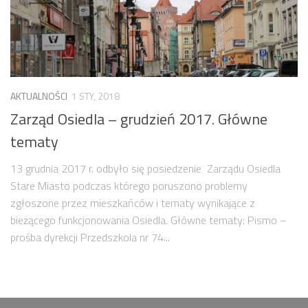
AKTUALNOŚCI
1 STY, 2018
Zarząd Osiedla – grudzień 2017. Główne
tematy
13 grudnia 2017 r. odbyło się posiedzenie Zarządu Osiedla
Stare Miasto podczas którego poruszono problemy
zgłoszone przez mieszkańców i tematy wynikające z
bieżącego funkcjonowania Osiedla. Główne tematy: Pismo –
prośba dyrekcji Przedszkola nr 74...