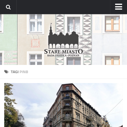
Strona główna
Archiwum aktualności
Blog
Archiwum bloga
Osiedle
Mapa osiedla
TAGI
PINB
Historyczne osady
Dzielnicowi Starego Miasta
Urzędy
ZDM – awarie
Rada
Radni