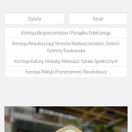
Dyżury
Sesje
Komisja Bezpieczeństwa i Porządku Publicznego
Komisja Rewaloryzacji Terenów Nadwarciańskich, Zieleni i
Ochrony Środowiska
Komisja Kultury, Oświaty, Rekreacji i Spraw Społecznych
Komisja Polityki Przestrzennej i Rewitalizacji