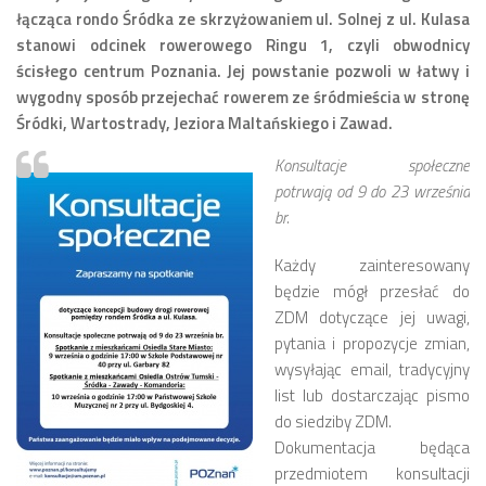
łącząca rondo Śródka ze skrzyżowaniem ul. Solnej z ul. Kulasa
Zarząd
stanowi odcinek rowerowego Ringu 1, czyli obwodnicy
ścisłego centrum Poznania. Jej powstanie pozwoli w łatwy i
Prezydium
wygodny sposób przejechać rowerem ze śródmieścia w stronę
Komisje i koordynatorzy
Śródki, Wartostrady, Jeziora Maltańskiego i Zawad.
Dyżury
Konsultacje społeczne
Sesje
potrwają od 9 do 23 września
Biuletyn
br.
numer 6(16)/2022
Każdy zainteresowany
numer 4-5(14-15)/2021
będzie mógł przesłać do
ZDM dotyczące jej uwagi,
numer 2-3(12-13)/2020
pytania i propozycje zmian,
numer 1(11)/2020
wysyłając email, tradycyjny
list lub dostarczając pismo
numer 2-3(10)/2019
do siedziby ZDM.
numer 1-2(9)/2019
Dokumentacja będąca
numer 1(8)/2018
przedmiotem konsultacji