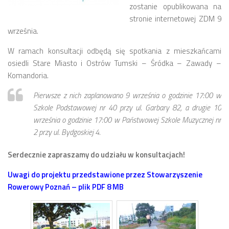
zostanie opublikowana na
numer 2(7)/2017
stronie internetowej ZDM 9
numer 1(6)/2017
września.
numer 3(5)/2016
W ramach konsultacji odbędą się spotkania z mieszkańcami
numer 2(4)/2016
osiedli Stare Miasto i Ostrów Tumski – Śródka – Zawady –
Komandoria.
numer 1(3)/2016
numer 2/2015
Pierwsze z nich zaplanowano 9 września o godzinie 17:00 w
Szkole Podstawowej nr 40 przy ul. Garbary 82, a drugie 10
numer 1/2015
września o godzinie 17:00 w Państwowej Szkole Muzycznej nr
Dokumenty
2 przy ul. Bydgoskiej 4.
Statut osiedla
Serdecznie zapraszamy do udziału w konsultacjach!
Archiwum sesji (protokoły)
Uwagi do projektu przedstawione przez Stowarzyszenie
Uchwały Rady Osiedla
Rowerowy Poznań – plik PDF 8 MB
Uchwały Zarządu Osiedla
Budżet