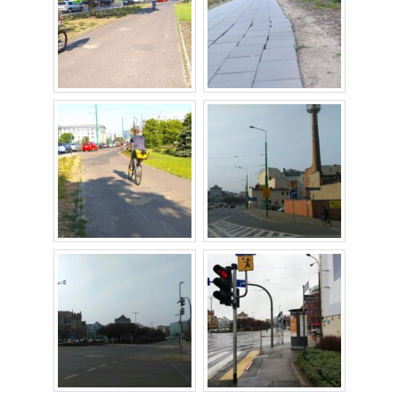
Budżet 2013
Budżet 2014
Budżet 2015
Budżet 2016
Projekty
Inicjatywy osiedlowe
Kodeks Dobrych Praktyk
Miejsca parkingowe
Patrol Rowerowy 2015
Plany zagospodarowania
Problemy Szyperska – Piaskowa – Garbary
Nowy projekt organizacji ruchu – Szyperska – Piaskowa
Strefa Tempo 30
Strefa Tempo 30 – Opinia Rady Osiedla