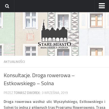
Strona główna
Archiwum aktualności
Blog
Archiwum bloga
Osiedle
Mapa osiedla
AKTUALNOŚCI
Historyczne osady
Konsultacje. Droga rowerowa –
Dzielnicowi Starego Miasta
Estkowskiego – Solna
Urzędy
ZDM – awarie
PRZEZ
TOMASZ DWOREK
· 3 WRZEŚNIA, 2019
Rada
Droga rowerowa wzdłuż ulic Wyszyńskiego, Estkowskiego i
Solnej to jedna z głównych tras Programu Rowerowego.
Trasa
Radni