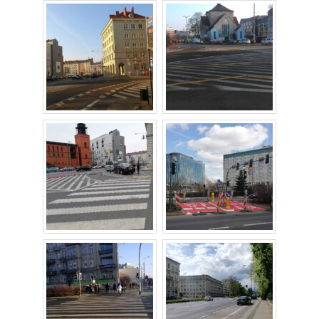
Strefa Tempo 30 – etap II i III
Strefa Tempo 30 – etap IV
Nowa organizacja ruchu – ul. Św. Marcin, Ratajczaka, Al.
Marcinkowskiego (Tempo 30)
Archiwum konsultacji
Galeria
Kontakt
Dla mediów