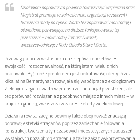
Budżet 2013
Działaniom naprawczym powinna towarzyszyć wspierana przez
Budżet 2014
Magistrat promocja w zakresie m.in. organizacji wydarzeń i
Budżet 2015
tworzenia mody na rynek. Warto też zaplanować monitoring i
oświetlenie pozwalające na dłuższe funkcjonowanie tej
Budżet 2016
przestrzeni – mówi radny Tomasz Dworek,
Projekty
wiceprzewodniczący Rady Osiedla Stare Miasto.
Inicjatywy osiedlowe
Przewagą kupców w stosunku do sklepów i marketów jest
Kodeks Dobrych Praktyk
swojskość i rozpoznawalność, na którą latami wielu z nich
pracowało. Być może problemem jest unikatowość oferty. Przez
Miejsca parkingowe
kilka lat na Bernardynach rozwijała się współpraca z ekologicznym
Patrol Rowerowy 2015
Zielonym Targiem, warto więc dostrzec potencjał przestrzeni, ale
Plany zagospodarowania
też porównać rozwiązania z podobnych miejsc z innych miast – w
kraju i za granicą, zwłaszcza w zakresie oferty weekendowej.
Problemy Szyperska – Piaskowa – Garbary
Działania rewitalizacyjne powinny także obejmować znaczącą
Nowy projekt organizacji ruchu – Szyperska – Piaskowa
poprawę estetyki straganów poprzez zaniechanie foliowania
Strefa Tempo 30
konstrukcji, tworzenia tymczasowych nieestetycznych zadaszeń
Strefa Tempo 30 – Opinia Rady Osiedla
wystających poza obręb straganu, a także zakaz wykorzystywania