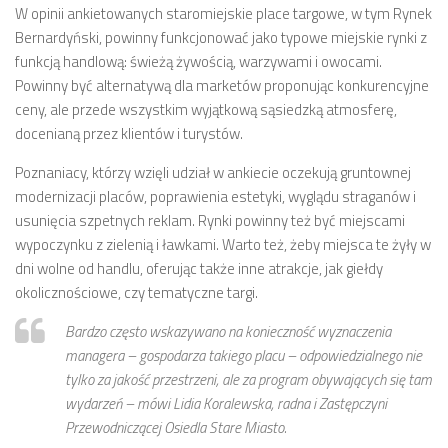
W opinii ankietowanych staromiejskie place targowe, w tym Rynek
numer 2(7)/2017
Bernardyński, powinny funkcjonować jako typowe miejskie rynki z
numer 1(6)/2017
funkcją handlową: świeżą żywością, warzywami i owocami.
numer 3(5)/2016
Powinny być alternatywą dla marketów proponując konkurencyjne
ceny, ale przede wszystkim wyjątkową sąsiedzką atmosferę,
numer 2(4)/2016
docenianą przez klientów i turystów.
numer 1(3)/2016
Poznaniacy, którzy wzięli udział w ankiecie oczekują gruntownej
numer 2/2015
modernizacji placów, poprawienia estetyki, wyglądu straganów i
numer 1/2015
usunięcia szpetnych reklam. Rynki powinny też być miejscami
wypoczynku z zielenią i ławkami. Warto też, żeby miejsca te żyły w
Dokumenty
dni wolne od handlu, oferując także inne atrakcje, jak giełdy
Statut osiedla
okolicznościowe, czy tematyczne targi.
Archiwum sesji (protokoły)
Bardzo często wskazywano na konieczność wyznaczenia
Uchwały Rady Osiedla
managera – gospodarza takiego placu – odpowiedzialnego nie
tylko za jakość przestrzeni, ale za program obywających się tam
Uchwały Zarządu Osiedla
wydarzeń – mówi Lidia Koralewska, radna i Zastępczyni
Budżet
Przewodniczącej Osiedla Stare Miasto.