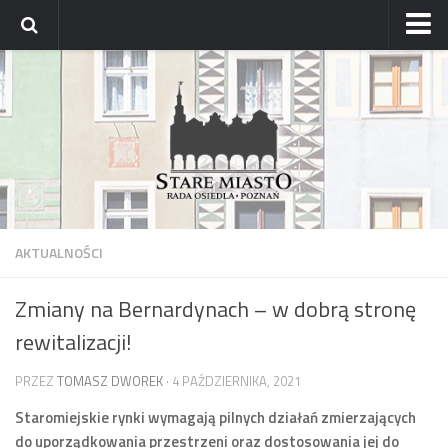
Strona główna
Archiwum aktualności
Blog
Archiwum bloga
Osiedle
Mapa osiedla
AKTUALNOŚCI
Historyczne osady
Zmiany na Bernardynach – w dobrą stronę
Dzielnicowi Starego Miasta
rewitalizacji!
Urzędy
ZDM – awarie
PRZEZ
TOMASZ DWOREK
· 4 PAŹDZIERNIKA, 2021
Rada
Staromiejskie rynki wymagają pilnych działań zmierzających
do uporządkowania przestrzeni oraz dostosowania jej do
Radni