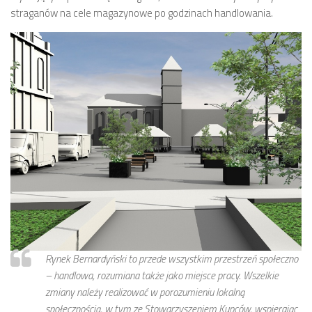
straganów na cele magazynowe po godzinach handlowania.
Strefa Tempo 30 – etap II i III
Strefa Tempo 30 – etap IV
Nowa organizacja ruchu – ul. Św. Marcin, Ratajczaka, Al.
Marcinkowskiego (Tempo 30)
Archiwum konsultacji
Galeria
Kontakt
Dla mediów
Rynek Bernardyński to przede wszystkim przestrzeń społeczno
– handlowa, rozumiana także jako miejsce pracy. Wszelkie
zmiany należy realizować w porozumieniu lokalną
społecznością, w tym ze Stowarzyszeniem Kupców, wspierając