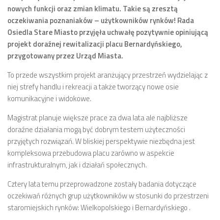
nowych funkcji oraz zmian klimatu. Takie są zresztą
Zarząd
oczekiwania poznaniaków – użytkowników rynków! Rada
Osiedla Stare Miasto przyjęła uchwałę pozytywnie opiniującą
Prezydium
projekt doraźnej rewitalizacji placu Bernardyńskiego,
Komisje i koordynatorzy
przygotowany przez Urząd Miasta.
Dyżury
To przede wszystkim projekt aranżujący przestrzeń wydzielając z
Sesje
niej strefy handlu i rekreacji a także tworzący nowe osie
Biuletyn
komunikacyjne i widokowe.
numer 6(16)/2022
Magistrat planuje większe prace za dwa lata ale najbliższe
doraźne działania mogą być dobrym testem użyteczności
numer 4-5(14-15)/2021
przyjętych rozwiązań. W bliskiej perspektywie niezbędna jest
numer 2-3(12-13)/2020
kompleksowa przebudowa placu zarówno w aspekcie
numer 1(11)/2020
infrastrukturalnym, jak i działań społecznych.
numer 2-3(10)/2019
Cztery lata temu przeprowadzone zostały badania dotyczące
oczekiwań różnych grup użytkowników w stosunki do przestrzeni
numer 1-2(9)/2019
staromiejskich rynków: Wielkopolskiego i Bernardyńskiego .
numer 1(8)/2018