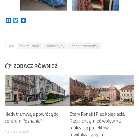
Facebook
Twitter
Tags:
rewitalizacja
Bernardyny
Plac Bernardyński
ZOBACZ RÓWNIEŻ
Kiedy tramwaje powrócą do
Stary Rynek i Plac Kolegiacki.
centrum Poznania?
Radni chcą mieć wpływ na
realizację projektów
12 LUT, 2023
rewitalizacyjnych