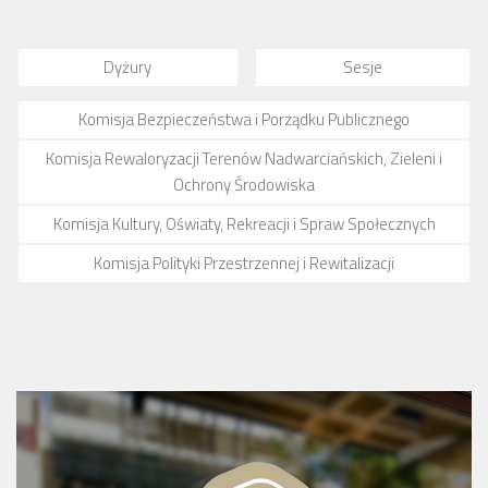
Dyżury
Sesje
Komisja Bezpieczeństwa i Porządku Publicznego
Komisja Rewaloryzacji Terenów Nadwarciańskich, Zieleni i
Ochrony Środowiska
Komisja Kultury, Oświaty, Rekreacji i Spraw Społecznych
Komisja Polityki Przestrzennej i Rewitalizacji