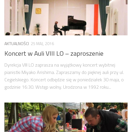
AKTUALNOŚCI
25 MAJ, 2016
Koncert w Auli VIII LO – zaproszenie
Dyrekcja VIII LO zaprasza na wyjątkowy koncert wybitnej
pianistki Miyako Arishima. Zapraszamy do pięknej auli przy ul.
Cegielskiego. Koncert odbędzie się w poniedziałek 30 maja, o
godzinie 16:30. Wstęp wolny. Urodzona w 1992 roku...