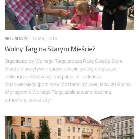
AKTUALNOŚCI
18 MAJ, 2016
Wolny Targ na Starym Mieście?
Organizatorzy Wolnego Targu proszą Radę Osiedla Stare
Miasto o pozytywne zaopiniowanie prośby dotyczącej
realizacji przedsięwzięcia w parku im. Tadeusza
Mazowieckiego (pomiędzy Mostami Królowej Jadwigi i Rocha).
W programie Wolnego Targu zaplanowano rodzinną
atmosferę: warsztaty...