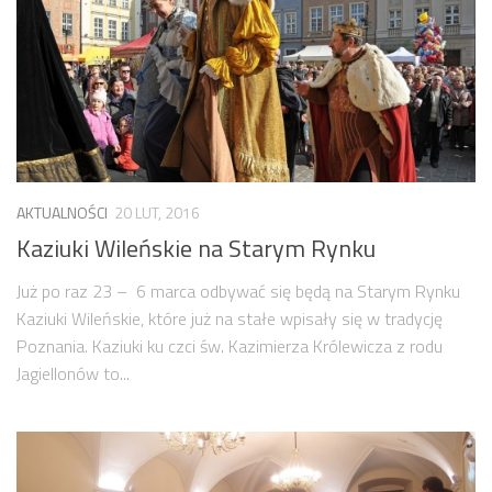
AKTUALNOŚCI
20 LUT, 2016
Kaziuki Wileńskie na Starym Rynku
Już po raz 23 – 6 marca odbywać się będą na Starym Rynku
Kaziuki Wileńskie, które już na stałe wpisały się w tradycję
Poznania. Kaziuki ku czci św. Kazimierza Królewicza z rodu
Jagiellonów to...