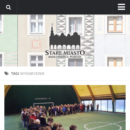
Strona główna
Archiwum aktualności
Blog
Archiwum bloga
Osiedle
Mapa osiedla
TAGI
WYDARZENIE
Historyczne osady
Dzielnicowi Starego Miasta
Urzędy
ZDM – awarie
Rada
Radni