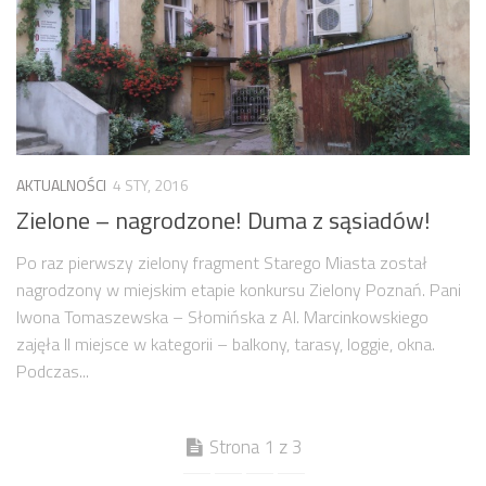
AKTUALNOŚCI
4 STY, 2016
Zielone – nagrodzone! Duma z sąsiadów!
Po raz pierwszy zielony fragment Starego Miasta został
nagrodzony w miejskim etapie konkursu Zielony Poznań. Pani
Iwona Tomaszewska – Słomińska z Al. Marcinkowskiego
zajęła II miejsce w kategorii – balkony, tarasy, loggie, okna.
Podczas...
Strona 1 z 3