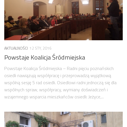
AKTUALNOŚCI
12 STY, 2016
Powstaje Koalicja Śródmiejska
Powstaje Koalicja Śródmiejska – Radni pięciu poznańskich
osiedli nawiązują współpracę i przeprowadzą wyjątkową
wspólną sesję 5 rad osiedli. Osiedlowi radni jednoczą się dla
wspólnych spraw, współpracy, wymiany doświadczeń i
wzajemnego wsparcia mieszkańców osiedli: Jeżyce,...