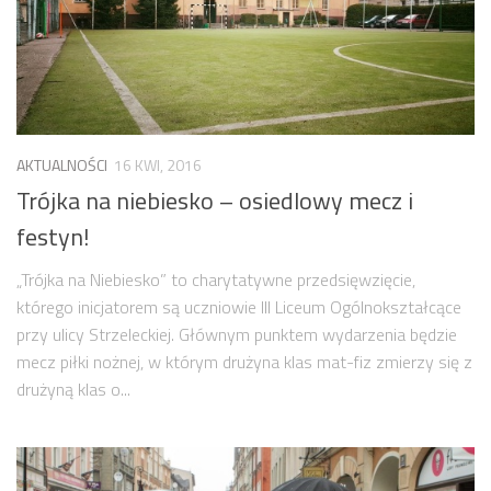
AKTUALNOŚCI
16 KWI, 2016
Trójka na niebiesko – osiedlowy mecz i
festyn!
„Trójka na Niebiesko” to charytatywne przedsięwzięcie,
którego inicjatorem są uczniowie III Liceum Ogólnokształcące
przy ulicy Strzeleckiej. Głównym punktem wydarzenia będzie
mecz piłki nożnej, w którym drużyna klas mat-fiz zmierzy się z
drużyną klas o...