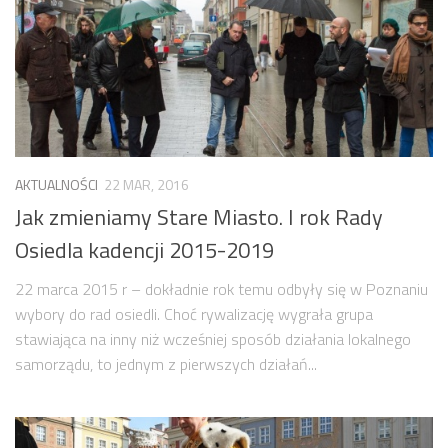
AKTUALNOŚCI
22 MAR, 2016
Jak zmieniamy Stare Miasto. I rok Rady
Osiedla kadencji 2015-2019
22 marca 2015 r – dokładnie rok temu odbyły się w Poznaniu
wybory do rad osiedli. Choć rywalizację wygrała grupa
stawiająca na inny niż wcześniej sposób działania lokalnego
samorządu, to jednym z pierwszych działań...