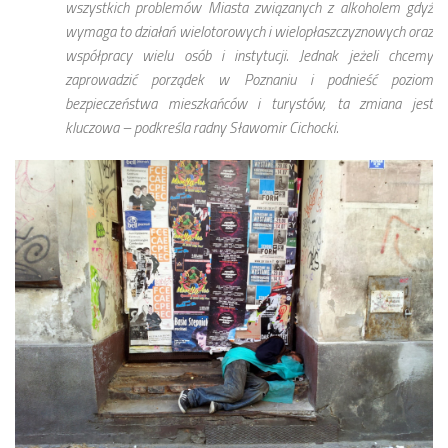
wszystkich problemów Miasta związanych z alkoholem gdyż
wymaga to działań wielotorowych i wielopłaszczyznowych oraz
współpracy wielu osób i instytucji. Jednak jeżeli chcemy
zaprowadzić porządek w Poznaniu i podnieść poziom
bezpieczeństwa mieszkańców i turystów, ta zmiana jest
kluczowa – podkreśla radny Sławomir Cichocki.