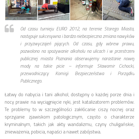
numer 2(7)/2017
numer 1(6)/2017
numer 3(5)/2016
Od czasu turnieju EURO 2012, na terenie Starego Miasta,
następuje sukcesywna i bardzo niebezpieczna zmiana nawyków
numer 2(4)/2016
i przyzwyczajeń pijących. Od czasu, gdy wbrew prawu,
numer 1(3)/2016
pozwolono na spożywanie alkoholu na ulicach i w przestrzeni
numer 2/2015
publicznej miasta Poznania obserwujemy narastanie nowej
mody na takie picie – informuje Sławomir Cichocki,
numer 1/2015
przewodniczący Komisji Bezpieczeństwa i Porządku
Dokumenty
Publicznego.
Statut osiedla
Łatwy do nabycia i tani alkohol, dostępny o każdej porze dnia i
Archiwum sesji (protokoły)
nocy prawie na wyciągnięcie ręki, jest katalizatorem problemów.
Uchwały Rady Osiedla
Te problemy to w szczególności zakłócanie ciszy nocnej oraz
sprzyjanie zjawiskom patologicznym, często o charakterze
Uchwały Zarządu Osiedla
kryminalnym, takich jak akty wandalizmu, czyny chuligańskie,
Budżet
znieważenia, pobicia, napaści a nawet zabójstwa.