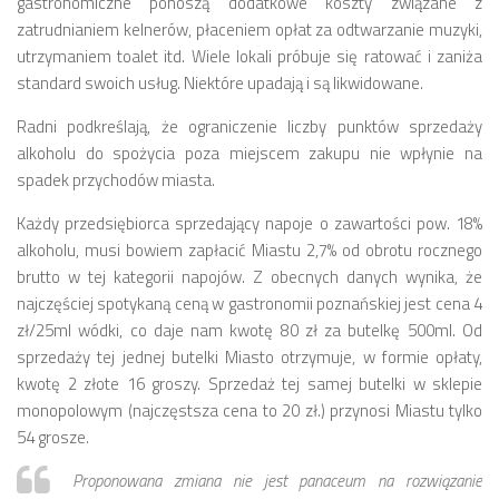
gastronomiczne ponoszą dodatkowe koszty związane z
zatrudnianiem kelnerów, płaceniem opłat za odtwarzanie muzyki,
utrzymaniem toalet itd. Wiele lokali próbuje się ratować i zaniża
standard swoich usług. Niektóre upadają i są likwidowane.
Radni podkreślają, że ograniczenie liczby punktów sprzedaży
alkoholu do spożycia poza miejscem zakupu nie wpłynie na
spadek przychodów miasta.
Każdy przedsiębiorca sprzedający napoje o zawartości pow. 18%
alkoholu, musi bowiem zapłacić Miastu 2,7% od obrotu rocznego
brutto w tej kategorii napojów. Z obecnych danych wynika, że
najczęściej spotykaną ceną w gastronomii poznańskiej jest cena 4
zł/25ml wódki, co daje nam kwotę 80 zł za butelkę 500ml. Od
sprzedaży tej jednej butelki Miasto otrzymuje, w formie opłaty,
kwotę 2 złote 16 groszy. Sprzedaż tej samej butelki w sklepie
monopolowym (najczęstsza cena to 20 zł.) przynosi Miastu tylko
54 grosze.
Proponowana zmiana nie jest panaceum na rozwiązanie