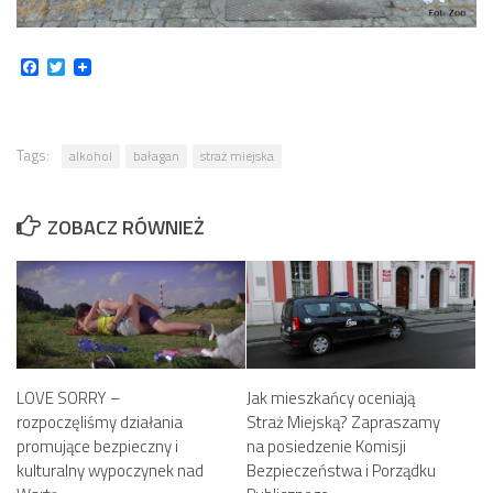
Facebook
Twitter
Tags:
alkohol
bałagan
straż miejska
ZOBACZ RÓWNIEŻ
LOVE SORRY –
Jak mieszkańcy oceniają
rozpoczęliśmy działania
Straż Miejską? Zapraszamy
promujące bezpieczny i
na posiedzenie Komisji
kulturalny wypoczynek nad
Bezpieczeństwa i Porządku