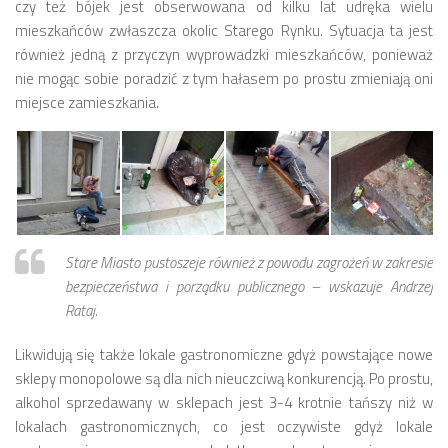
czy też bójek jest obserwowana od kilku lat udręka wielu
Strefa Tempo 30 – etap II i III
mieszkańców zwłaszcza okolic Starego Rynku. Sytuacja ta jest
również jedną z przyczyn wyprowadzki mieszkańców, ponieważ
Strefa Tempo 30 – etap IV
nie mogąc sobie poradzić z tym hałasem po prostu zmieniają oni
Nowa organizacja ruchu – ul. Św. Marcin, Ratajczaka, Al.
miejsce zamieszkania.
Marcinkowskiego (Tempo 30)
Archiwum konsultacji
Galeria
Kontakt
Dla mediów
Stare Miasto pustoszeje również z powodu zagrożeń w zakresie
bezpieczeństwa i porządku publicznego – wskazuje Andrzej
Rataj.
Likwidują się także lokale gastronomiczne gdyż powstające nowe
sklepy monopolowe są dla nich nieuczciwą konkurencją. Po prostu,
alkohol sprzedawany w sklepach jest 3-4 krotnie tańszy niż w
lokalach gastronomicznych, co jest oczywiste gdyż lokale