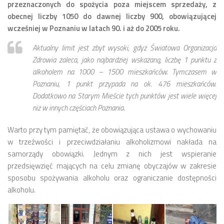
przeznaczonych do spożycia poza miejscem sprzedaży, z
obecnej liczby 1050 do dawnej liczby 900, obowiązującej
Zarząd
wcześniej w Poznaniu w latach 90. i aż do 2005 roku.
Prezydium
Aktualny limit jest zbyt wysoki, gdyż Światowa Organizacja
Komisje i koordynatorzy
Zdrowia zaleca, jako najbardziej wskazaną, liczbę 1 punktu z
Dyżury
alkoholem na 1000 – 1500 mieszkańców. Tymczasem w
Sesje
Poznaniu, 1 punkt przypada na ok. 476 mieszkańców.
Dodatkowo na Starym Mieście tych punktów jest wiele więcej
Biuletyn
niż w innych częściach Poznania.
numer 6(16)/2022
Warto przy tym pamiętać, że obowiązująca ustawa o wychowaniu
numer 4-5(14-15)/2021
w trzeźwości i przeciwdziałaniu alkoholizmowi nakłada na
numer 2-3(12-13)/2020
samorządy obowiązki. Jednym z nich jest wspieranie
przedsięwzięć mających na celu zmianę obyczajów w zakresie
numer 1(11)/2020
sposobu spożywania alkoholu oraz ograniczanie dostępności
numer 2-3(10)/2019
alkoholu.
numer 1-2(9)/2019
numer 1(8)/2018