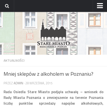
Strona główna
Archiwum aktualności
Blog
Archiwum bloga
Osiedle
Mapa osiedla
AKTUALNOŚCI
Historyczne osady
Mniej sklepów z alkoholem w Poznaniu?
Dzielnicowi Starego Miasta
Urzędy
PRZEZ
ADMIN
· 28 WRZEŚNIA, 2015
ZDM – awarie
Rada Osiedla Stare Miasto podjęła uchwałę – wniosek do
Rady Miasta Poznania o zmniejszenie na terenie Poznania
Rada
liczby punktów sprzedaży napojów alkoholowych,
Radni