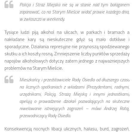
Budżet 2013
Policja i Straż Miejska nie są w stanie nad tym bałaganem
Budżet 2014
zapanować, co na Starym Mieście widać prawie każdego dnia,
w zwłaszcza w weekendy.
Budżet 2015
Budżet 2016
Tysiące ludzi piją alkohol na ulicach, w parkach i bramach a
nakładane kary są nieskuteczne gdyż są mało dotkliwe i
Projekty
sporadyczne. Działania represyjne nie przynoszą spodziewanego
Inicjatywy osiedlowe
skutku a ich koszty rosną. Zmniejszenie liczby punktów sprzedaży
napojów alkoholowych dotyczy zatem jednego z najważniejszych
Kodeks Dobrych Praktyk
problemów na Starym Mieście.
Miejsca parkingowe
Mieszkańcy i przedstawiciele Rady Osiedla od dłuższego czasu
Patrol Rowerowy 2015
na licznych spotkaniach z władzami (Prezydentami, radnymi,
Plany zagospodarowania
urzędnikami, Policją, Strażą Miejską i innymi jednostkami)
Problemy Szyperska – Piaskowa – Garbary
apelują o prowadzenie działań pozwalających na skuteczne
niwelowanie istniejących zagrożeń – mówi Andrzej Rataj,
Nowy projekt organizacji ruchu – Szyperska – Piaskowa
przewodniczący Rady Osiedla.
Strefa Tempo 30
Konsekwencją nocnych libacji ulicznych, hałasu, burd, zagrożeń,
Strefa Tempo 30 – Opinia Rady Osiedla