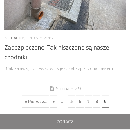
Strefa Tempo 30 – etap II i III
Strefa Tempo 30 – etap IV
Nowa organizacja ruchu – ul. Św. Marcin, Ratajczaka, Al.
Marcinkowskiego (Tempo 30)
AKTUALNOŚCI
13 STY, 2015
Archiwum konsultacji
Zabezpieczone: Tak niszczone są nasze
Galeria
chodniki
Kontakt
Brak zajawki, ponieważ wpis jest zabezpieczony hasłem.
Dla mediów
Strona 9 z 9
« Pierwsza
«
...
5
6
7
8
9
ZOBACZ