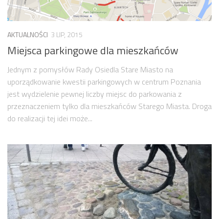
numer 2(7)/2017
numer 1(6)/2017
AKTUALNOŚCI
3 LIP, 2015
numer 3(5)/2016
Miejsca parkingowe dla mieszkańców
numer 2(4)/2016
Jednym z pomysłów Rady Osiedla Stare Miasto na
numer 1(3)/2016
uporządkowanie kwestii parkingowych w centrum Poznania
numer 2/2015
jest wydzielenie pewnej liczby miejsc do parkowania z
numer 1/2015
przeznaczeniem tylko dla mieszkańców Starego Miasta. Droga
do realizacji tej idei może...
Dokumenty
Statut osiedla
Archiwum sesji (protokoły)
Uchwały Rady Osiedla
Uchwały Zarządu Osiedla
Budżet