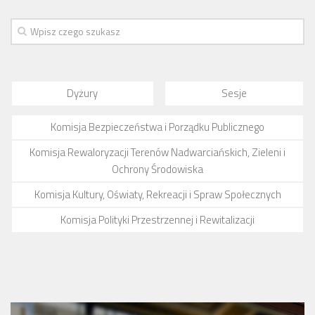
Dyżury
Sesje
Komisja Bezpieczeństwa i Porządku Publicznego
Komisja Rewaloryzacji Terenów Nadwarciańskich, Zieleni i
Ochrony Środowiska
Komisja Kultury, Oświaty, Rekreacji i Spraw Społecznych
Komisja Polityki Przestrzennej i Rewitalizacji