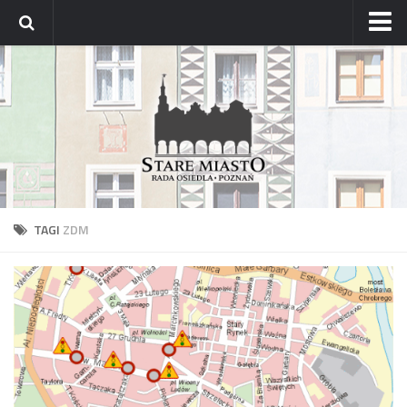
Strona główna
Archiwum aktualności
Blog
Archiwum bloga
Osiedle
Mapa osiedla
TAGI
ZDM
Historyczne osady
Dzielnicowi Starego Miasta
Urzędy
ZDM – awarie
Rada
Radni