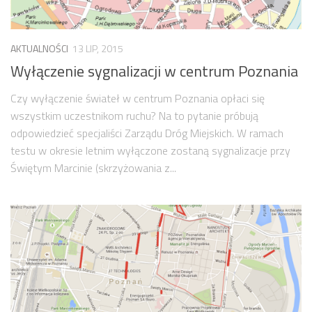
Zarząd
Prezydium
AKTUALNOŚCI
13 LIP, 2015
Wyłączenie sygnalizacji w centrum Poznania
Komisje i koordynatorzy
Dyżury
Czy wyłączenie świateł w centrum Poznania opłaci się
Sesje
wszystkim uczestnikom ruchu? Na to pytanie próbują
odpowiedzieć specjaliści Zarządu Dróg Miejskich. W ramach
Biuletyn
testu w okresie letnim wyłączone zostaną sygnalizacje przy
numer 6(16)/2022
Świętym Marcinie (skrzyżowania z...
numer 4-5(14-15)/2021
numer 2-3(12-13)/2020
numer 1(11)/2020
numer 2-3(10)/2019
numer 1-2(9)/2019
numer 1(8)/2018