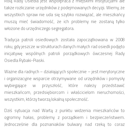
Rolą Rady Osiedla jest współpraca z miejskimi instytucjami ale
Budżet 2013
także rozliczanie urzędników z podejmowanych decyzji. Wiemy, że
Budżet 2014
wszystkich spraw nie uda się szybko rozwiązać, ale mieszkańcy
Budżet 2015
muszą mieć świadomość, że ich problemy nie zostaną tylko
włożone do urzędniczego segregatora.
Budżet 2016
Projekty
Tradycja patroli osiedlowych została zapoczątkowana w 2008
roku, gdy jeszcze w strukturach danych małych rad osiedli podjęto
Inicjatywy osiedlowe
inicjatywę wspólnych patroli porządkowych ówczesnej Rady
Kodeks Dobrych Praktyk
Osiedla Rybaki-Piaski.
Miejsca parkingowe
Ważne dla radnych – działających społecznie – jest merytoryczne
Patrol Rowerowy 2015
i organizacyjne wsparcie otrzymywane od urzędników i pomysły
wybiegające w przyszłość, które należy przedstawić
Plany zagospodarowania
mieszkańcom, przedsiębiorcom i właścicielom nieruchomości,
Problemy Szyperska – Piaskowa – Garbary
wszystkim, którzy tworzą lokalną społeczność.
Nowy projekt organizacji ruchu – Szyperska – Piaskowa
Dziś sytuacja nad Wartą z punktu widzenia mieszkańców to
Strefa Tempo 30
ogromny hałas, problemy z porządkiem i bezpieczeństwem.
Jednocześnie dla poznaniaków bulwary nad rzeką to coraz
Strefa Tempo 30 – Opinia Rady Osiedla