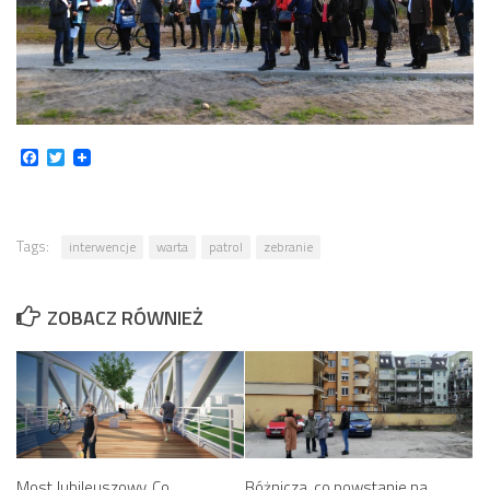
Facebook
Twitter
Tags:
interwencje
warta
patrol
zebranie
ZOBACZ RÓWNIEŻ
Most Jubileuszowy. Co
Bóżnicza, co powstanie na