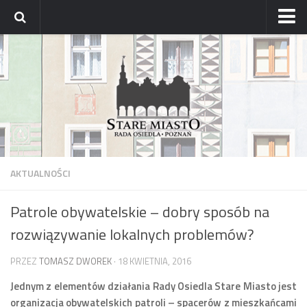
Strona główna
Archiwum aktualności
Blog
Archiwum bloga
Osiedle
Mapa osiedla
AKTUALNOŚCI
Historyczne osady
Patrole obywatelskie – dobry sposób na
Dzielnicowi Starego Miasta
rozwiązywanie lokalnych problemów?
Urzędy
ZDM – awarie
PRZEZ
TOMASZ DWOREK
· 18 KWIETNIA, 2016
Rada
Jednym z elementów działania Rady Osiedla Stare Miasto jest
organizacja obywatelskich patroli – spacerów z mieszkańcami
Radni