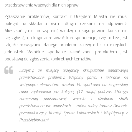
przedstawienia ważnych dla nich spraw.
numer 2(7)/2017
numer 1(6)/2017
Zgłaszanie problemów, kontakt z Urzędem Miasta nie musi
polegać na składaniu pism i długim czekaniu na odpowiedź.
numer 3(5)/2016
Mieszkańcy nie muszą mieć wiedzy, do kogo powinni konkretnie
numer 2(4)/2016
się zgłosić, do kogo adresować korespondencje, często też jest
numer 1(3)/2016
tak, że rozwiązanie danego problemu zależy od kilku miejskich
jednostek. Wspólne spotkanie zakończone protokołem jest
numer 2/2015
podstawą do zgłoszenia konkretnych tematów.
numer 1/2015
Liczymy, że miejscy urzędnicy skrupulatnie odnotowują
Dokumenty
przedstawione problemy. Wspólny patrol i zebranie są
Statut osiedla
wstępnym elementem działań. Po spotkaniu na Szyperskiej
radni zaplanowali już kolejne, (17 maja) podczas którego
Archiwum sesji (protokoły)
zamierzają podsumować wnioski i działania służb
Uchwały Rady Osiedla
przedstawione we wnioskach – mówi radny Tomasz Dworek,
przewodniczący Komisji Spraw Lokatorskich i Współpracy z
Uchwały Zarządu Osiedla
Przedsiębiorcami
Budżet