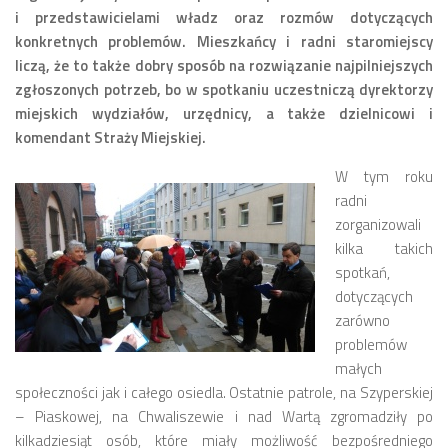
i przedstawicielami władz oraz rozmów dotyczących
Zarząd
konkretnych problemów. Mieszkańcy i radni staromiejscy
liczą, że to także dobry sposób na rozwiązanie najpilniejszych
Prezydium
zgłoszonych potrzeb, bo w spotkaniu uczestniczą dyrektorzy
Komisje i koordynatorzy
miejskich wydziałów, urzędnicy, a także dzielnicowi i
Dyżury
komendant Straży Miejskiej.
Sesje
W tym roku
Biuletyn
radni
zorganizowali
numer 6(16)/2022
kilka takich
numer 4-5(14-15)/2021
spotkań,
dotyczących
numer 2-3(12-13)/2020
zarówno
numer 1(11)/2020
problemów
numer 2-3(10)/2019
małych
społeczności jak i całego osiedla. Ostatnie patrole, na Szyperskiej
numer 1-2(9)/2019
– Piaskowej, na Chwaliszewie i nad Wartą zgromadziły po
numer 1(8)/2018
kilkadziesiąt osób, które miały możliwość bezpośredniego