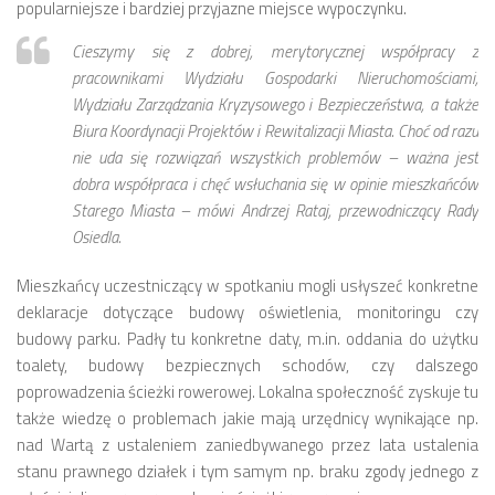
popularniejsze i bardziej przyjazne miejsce wypoczynku.
Strefa Tempo 30 – etap II i III
Cieszymy się z dobrej, merytorycznej współpracy z
Strefa Tempo 30 – etap IV
pracownikami Wydziału Gospodarki Nieruchomościami,
Nowa organizacja ruchu – ul. Św. Marcin, Ratajczaka, Al.
Wydziału Zarządzania Kryzysowego i Bezpieczeństwa, a także
Marcinkowskiego (Tempo 30)
Biura Koordynacji Projektów i Rewitalizacji Miasta. Choć od razu
Archiwum konsultacji
nie uda się rozwiązań wszystkich problemów – ważna jest
dobra współpraca i chęć wsłuchania się w opinie mieszkańców
Galeria
Starego Miasta – mówi Andrzej Rataj, przewodniczący Rady
Kontakt
Osiedla.
Dla mediów
Mieszkańcy uczestniczący w spotkaniu mogli usłyszeć konkretne
deklaracje dotyczące budowy oświetlenia, monitoringu czy
budowy parku. Padły tu konkretne daty, m.in. oddania do użytku
toalety, budowy bezpiecznych schodów, czy dalszego
poprowadzenia ścieżki rowerowej. Lokalna społeczność zyskuje tu
także wiedzę o problemach jakie mają urzędnicy wynikające np.
nad Wartą z ustaleniem zaniedbywanego przez lata ustalenia
stanu prawnego działek i tym samym np. braku zgody jednego z