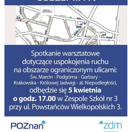
numer 2(7)/2017
numer 1(6)/2017
numer 3(5)/2016
numer 2(4)/2016
numer 1(3)/2016
numer 2/2015
numer 1/2015
Dokumenty
Statut osiedla
Archiwum sesji (protokoły)
Uchwały Rady Osiedla
Uchwały Zarządu Osiedla
Budżet