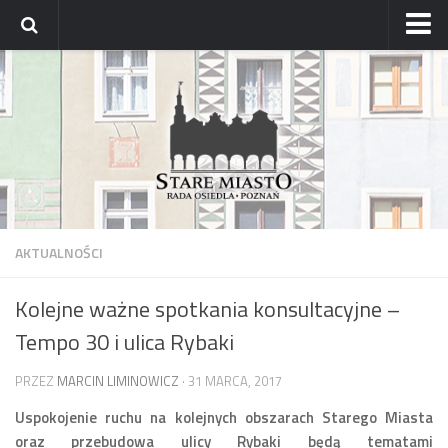
Strona główna
Archiwum aktualności
Blog
Archiwum bloga
Osiedle
Mapa osiedla
AKTUALNOŚCI
Historyczne osady
Kolejne ważne spotkania konsultacyjne –
Dzielnicowi Starego Miasta
Tempo 30 i ulica Rybaki
Urzędy
ZDM – awarie
PRZEZ
MARCIN LIMINOWICZ
· 31 MARCA, 2017
Rada
Uspokojenie ruchu na kolejnych obszarach Starego Miasta
oraz przebudowa ulicy Rybaki będą tematami
Radni