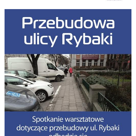
Budżet 2013
Budżet 2014
Budżet 2015
Budżet 2016
Projekty
Inicjatywy osiedlowe
Kodeks Dobrych Praktyk
Miejsca parkingowe
Patrol Rowerowy 2015
Plany zagospodarowania
Problemy Szyperska – Piaskowa – Garbary
Nowy projekt organizacji ruchu – Szyperska – Piaskowa
Strefa Tempo 30
Strefa Tempo 30 – Opinia Rady Osiedla