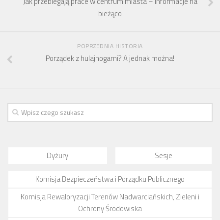
Jak przebiegają prace w centrum miasta – informacje na
bieżąco
POPRZEDNIA HISTORIA
Porządek z hulajnogami? A jednak można!
Dyżury
Sesje
Komisja Bezpieczeństwa i Porządku Publicznego
Komisja Rewaloryzacji Terenów Nadwarciańskich, Zieleni i
Ochrony Środowiska