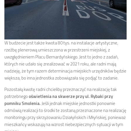
W budżecie jest także kwota 80 tys. na instalacje artystyczne,
rzeźbę plenerową umieszczona w przestrzeni miejskiej, z
uwzględnieniem Placu Bernardyńskiego. Jest to jedno z zadań,
których nie udało się zrealizować w 2021 roku, ale radni mają
nadzieję, że tym razem determinacja miejskich urzędników będzie
większa, bo inna jednostka zobowiązała się podjąć to zadanie.
Pozostałą kwotę radni chcieliby przeznaczyć na realizację tak
potrzebnego
oświetlenia na skwerze przy ul. Rybaki przy
pomniku Smolenia.
Jeśli jednak miejskie jednostki ponownie
odmówią realizacji to środki te zostaną przeznaczone na realizację
monitoringu przy skrzyżowaniu Działyńskich i Młyńskiej, ponieważ
mieszkańcy wskazują na wzrost niebezpiecznych sytuacji w tym