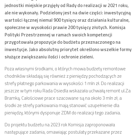
jednostki miejskie przyjęły od Rady do realizacji w 2021 roku,
Zarząd
ale nie wykonały. Podzielony jest na dwie części: inwestycyjną
wartości łącznej niemal 900 tysięcy oraz działania kulturalne,
Prezydium
społeczne w wysokości prawie 200 tysięcy złotych. Komisja
Komisje i koordynatorzy
Polityki Przestrzennej w ramach swoich kompetencji
Dyżury
przygotowała propozycje do budżetu przeznaczonego na
inwestycje. Jako absolutny priorytet określono wszelkie formy
Sesje
służące zwiększaniu ilości i ochronie zieleni.
Biuletyn
Poza własnymi środkami, o których mowa budżety remontowe
numer 6(16)/2022
chodników składają się również z pieniędzy pochodzących ze
numer 4-5(14-15)/2021
strefy płatnego parkowania w wysokości 1 mln zł. Do realizacji
jeszcze w tym roku Rada Osiedla wskazała uchwałą remont ul.Za
numer 2-3(12-13)/2020
Bramką. Całościowe prace szacowane są na około 3 mln zł, a
numer 1(11)/2020
środki ze strefy parkowania mają stanowić uzupełnienie dla
numer 2-3(10)/2019
pieniędzy, którymi dysponuje ZDM do realizacji tego zadania.
numer 1-2(9)/2019
Do projektu budżetu na 2023 rok Komisja zaproponowała
następujące zadania, omawiając postulaty przekazane przez
numer 1(8)/2018