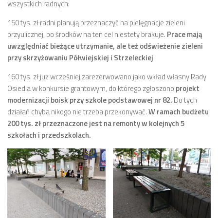
wszystkich radnych:
numer 2(7)/2017
150 tys. zł radni planują przeznaczyć na pielęgnacje zieleni
numer 1(6)/2017
przyulicznej, bo środków na ten cel niestety brakuje.
Prace mają
numer 3(5)/2016
uwzględniać bieżące utrzymanie, ale też odświeżenie zieleni
numer 2(4)/2016
przy skrzyżowaniu Półwiejskiej i Strzeleckiej
numer 1(3)/2016
160 tys. zł już wcześniej zarezerwowano jako wkład własny Rady
Osiedla w konkursie grantowym, do którego zgłoszono
projekt
numer 2/2015
modernizacji boisk przy szkole podstawowej nr 82.
Do tych
numer 1/2015
działań chyba nikogo nie trzeba przekonywać.
W ramach budżetu
Dokumenty
200 tys. zł przeznaczone jest na remonty w kolejnych 5
szkołach i przedszkolach.
Statut osiedla
Archiwum sesji (protokoły)
Uchwały Rady Osiedla
Uchwały Zarządu Osiedla
Budżet