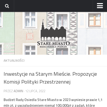
Strona główna
Archiwum aktualności
Blog
Archiwum bloga
Osiedle
Mapa osiedla
AKTUALNOŚCI
Historyczne osady
Inwestycje na Starym Mieście. Propozycje
Dzielnicowi Starego Miasta
Komisji Polityki Przestrzennej
Urzędy
ZDM – awarie
PRZEZ
ADMIN
· 12 LIPCA, 2022
Rada
Budżet Rady Osiedla Stare Miasto w 2023 wyniesie prawie 1,1
mln zł, z uwzględnieniem niemal 100.000zł z zadań, które
Radni