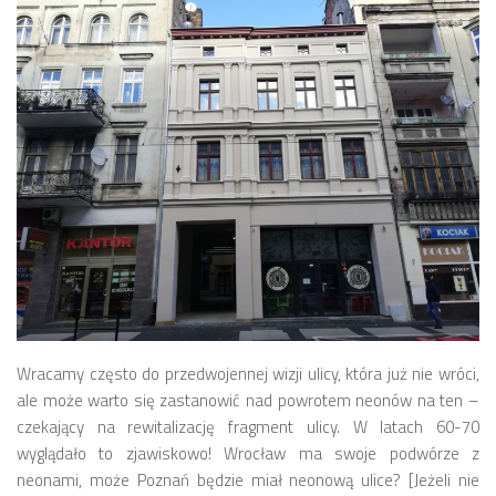
Strefa Tempo 30 – etap II i III
Strefa Tempo 30 – etap IV
Nowa organizacja ruchu – ul. Św. Marcin, Ratajczaka, Al.
Marcinkowskiego (Tempo 30)
Archiwum konsultacji
Galeria
Kontakt
Dla mediów
Wracamy często do przedwojennej wizji ulicy, która już nie wróci,
ale może warto się zastanowić nad powrotem neonów na ten –
czekający na rewitalizację fragment ulicy. W latach 60-70
wyglądało to zjawiskowo! Wrocław ma swoje podwórze z
neonami, może Poznań będzie miał neonową ulice? [Jeżeli nie