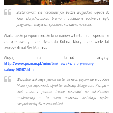
Budżet 2013
Budżet 2014
Zastanawiam się natomiast jak będzie wyglądało wejście do
Budżet 2015
kina. Dotychczasowa brama i zadaszone podwórze były
przyjaznym miejscem spotkania i czekania na seans.
Budżet 2016
Projekty
Warto także przypomnieć, że kinomanów witał tu neon, specjalnie
zaprojektowany przez Ryszarda Kulma, który przez wiele lat
Inicjatywy osiedlowe
tworzył klimat Św. Marcina.
Kodeks Dobrych Praktyk
Więcej na temat artysty:
Miejsca parkingowe
http://www.poznan.pl/mim/bm/news/wisiory-neony-
Patrol Rowerowy 2015
salony,98587.html
Plany zagospodarowania
Wszystko wskazuje jednak na to, że neon pojawi się przy Kinie
Problemy Szyperska – Piaskowa – Garbary
Muza i jak zapowiada dyrektor Estrady, Małgorzata Kempa –
choć musimy jeszcze trochę poczekać na zakończenie
Nowy projekt organizacji ruchu – Szyperska – Piaskowa
modernizacji – to nowa neonowa instalacja będzie
Strefa Tempo 30
niespodzianką dla poznaniaków!
Strefa Tempo 30 – Opinia Rady Osiedla