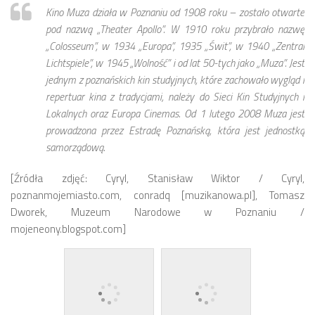
Kino Muza działa w Poznaniu od 1908 roku – zostało otwarte
pod nazwą „Theater Apollo”. W 1910 roku przybrało nazwę
„Colosseum”, w 1934 „Europa”, 1935 „Świt”, w 1940 „Zentral
Lichtspiele”, w 1945 „Wolność” i od lat 50-tych jako „Muza”. Jest
jednym z poznańskich kin studyjnych, które zachowało wygląd i
repertuar kina z tradycjami, należy do Sieci Kin Studyjnych i
Lokalnych oraz Europa Cinemas. Od 1 lutego 2008 Muza jest
prowadzona przez Estradę Poznańską, która jest jednostką
samorządową.
[Źródła zdjęć: Cyryl, Stanisław Wiktor / Cyryl,
poznanmojemiasto.com, conradq [muzikanowa.pl], Tomasz
Dworek, Muzeum Narodowe w Poznaniu /
mojeneony.blogspot.com]