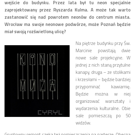
wejście do budynku. Przez lata był tu neon specjalnie
zaprojektowany przez Ryszarda Kulma. A może tak warto
Zarząd
zastanowić się nad powrotem neonów do centrum miasta.
Prezydium
Wrocław ma swoje neonowe podwórze, może Poznań będzie
Komisje i koordynatorzy
miał swoją rozświetloną ulicę?
Dyżury
Na piętrze budynku przy Św.
Sesje
Marcinie powstają dwie
nowe sale projekcyjne. W
Biuletyn
jednej z nich staną przytulne
numer 6(16)/2022
kanapy, druga – ze stolikami
i krzesłami – będzie bardziej
numer 4-5(14-15)/2021
przypominać kawiarnię.
numer 2-3(12-13)/2020
Będzie można w niej
numer 1(11)/2020
organizować warsztaty i
wydarzenia kulturalne. Obie
numer 2-3(10)/2019
sale pomieszczą po 50
numer 1-2(9)/2019
widzów.
numer 1(8)/2018
Gruntowny remont czeka też pomieszczenia na parterze. Obecna