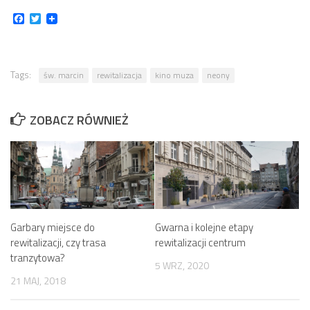
Facebook
Twitter
Tags:
św. marcin
rewitalizacja
kino muza
neony
ZOBACZ RÓWNIEŻ
Garbary miejsce do
Gwarna i kolejne etapy
rewitalizacji, czy trasa
rewitalizacji centrum
tranzytowa?
5 WRZ, 2020
21 MAJ, 2018