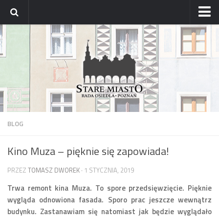
Strona główna
Archiwum aktualności
Blog
Archiwum bloga
Osiedle
Mapa osiedla
BLOG
Historyczne osady
Kino Muza – pięknie się zapowiada!
Dzielnicowi Starego Miasta
Urzędy
PRZEZ
TOMASZ DWOREK
· 1 STYCZNIA, 2019
ZDM – awarie
Trwa remont kina Muza. To spore przedsięwzięcie. Pięknie
wygląda odnowiona fasada. Sporo prac jeszcze wewnątrz
Rada
budynku. Zastanawiam się natomiast jak będzie wyglądało
Radni