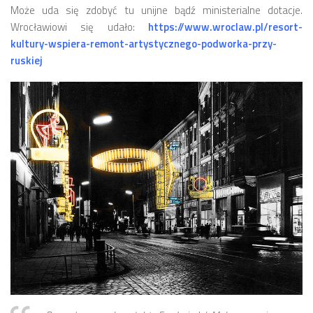
Może uda się zdobyć tu unijne bądź ministerialne dotacje.
Wrocławiowi się udało:
https://www.wroclaw.pl/resort-
kultury-wspiera-remont-artystycznego-podworka-przy-
ruskiej