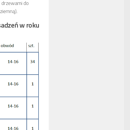
e drzewami do
dziemną).
sadzeń w roku