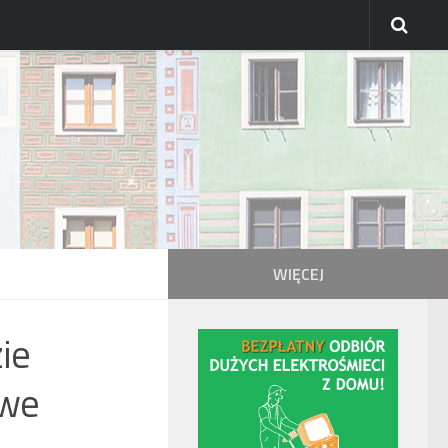
WIĘCEJ
ie
owe