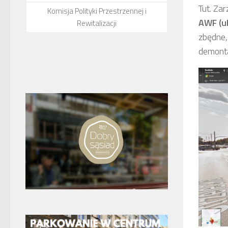
Tut. Za
Komisja Polityki Przestrzennej i
AWF (ul
Rewitalizacji
zbędne,
demont