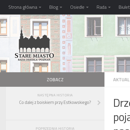
Strona główna
Blog
Osiedle
Rada
Biule
ZOBACZ
AKTUAL
NASTĘPNA HISTORIA
Drz
Co dalej z boiskiem przy Estkowskiego?
poj
POPRZEDNIA HISTORIA