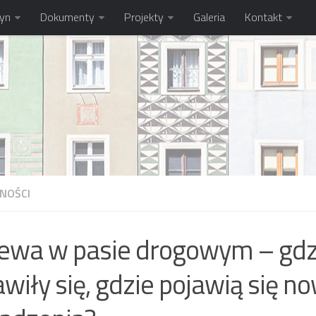
tyn
Dokumenty
Projekty
Galeria
Kontakt
NOŚCI
ewa w pasie drogowym – gdz
awiły się, gdzie pojawią się n