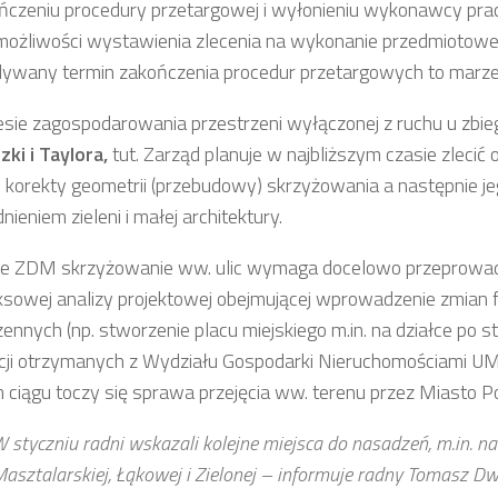
ńczeniu procedury przetargowej i wyłonieniu wykonawcy pr
możliwości wystawienia zlecenia na wykonanie przedmiotowe
ywany termin zakończenia procedur przetargowych to marzec
esie zagospodarowania przestrzeni wyłączonej z ruchu u zbi
zki i Taylora,
tut. Zarząd planuje w najbliższym czasie zlecić
u korekty geometrii (przebudowy) skrzyżowania a następnie jeg
ieniem zieleni i małej architektury.
ie ZDM skrzyżowanie ww. ulic wymaga docelowo przeprowa
sowej analizy projektowej obejmującej wprowadzenie zmian 
ennych (np. stworzenie placu miejskiego m.in. na działce po sta
cji otrzymanych z Wydziału Gospodarki Nieruchomościami U
 ciągu toczy się sprawa przejęcia ww. terenu przez Miasto P
 styczniu radni wskazali kolejne miejsca do nasadzeń, m.in. na
asztalarskiej, Łąkowej i Zielonej – informuje radny Tomasz D