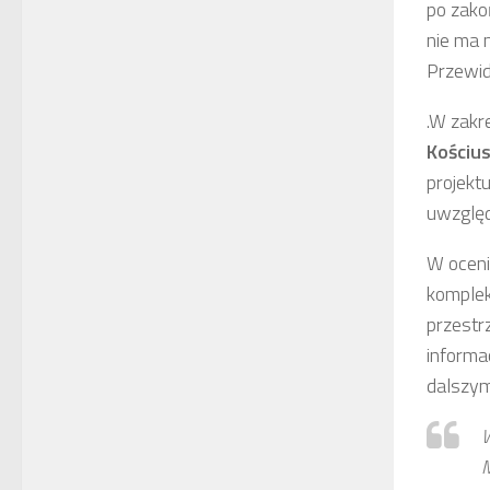
po zako
nie ma 
Przewid
.W zakr
Kościus
projekt
uwzględn
W ocen
komplek
przestrz
informa
dalszym
W
M