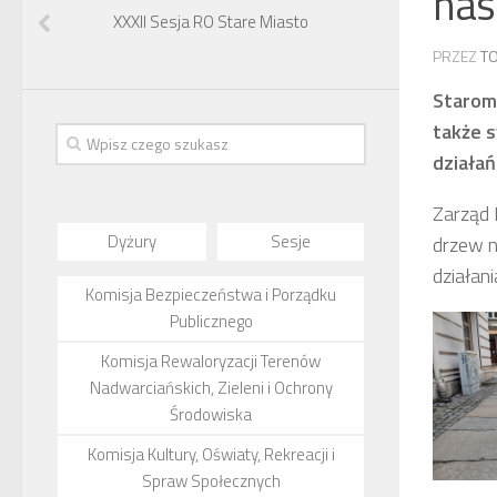
nas
XXXII Sesja RO Stare Miasto
PRZEZ
T
Staromi
także 
działań
Zarząd 
Dyżury
Sesje
drzew 
działan
Komisja Bezpieczeństwa i Porządku
Publicznego
Komisja Rewaloryzacji Terenów
Nadwarciańskich, Zieleni i Ochrony
Środowiska
Komisja Kultury, Oświaty, Rekreacji i
Spraw Społecznych