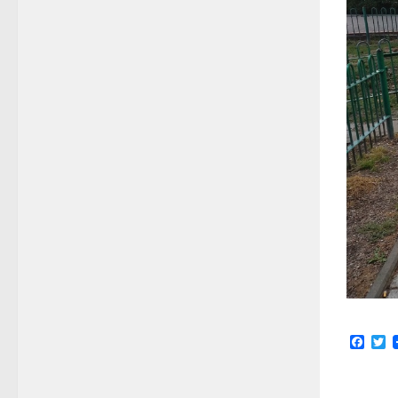
Face
Tw