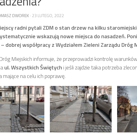
adzenia?
OMASZ DWOREK
· 23 LUTEGO, 2022
ejscy radni pytali ZDM o stan drzew na kilku staromiejskic
systematycznie wskazują nowe miejsca do nasadzeń. Poni
 – dobrej współpracy z Wydziałem Zieleni Zarządu Dróg M
Dróg Miejskich informuje, że przeprowadzi kontrolę warunkó
na
ul. Wszystkich Świętych
i jeśli zajdzie taka potrzeba zlec
ia mające na celu ich poprawę.