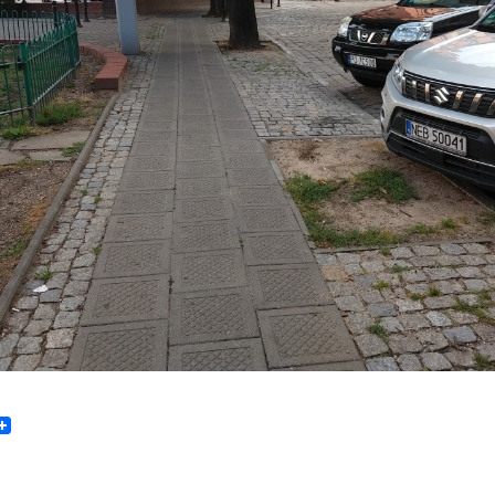
book
itter