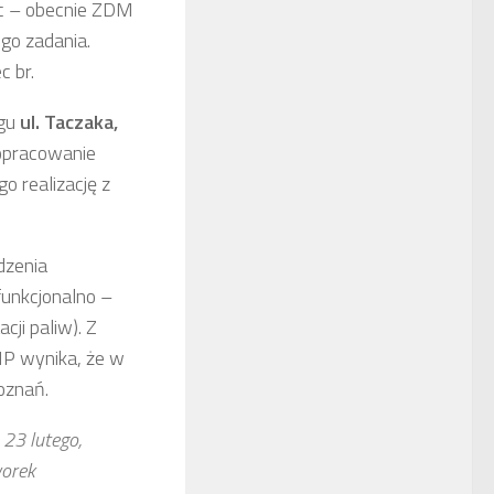
ac – obecnie ZDM
go zadania.
 br.
egu
ul. Taczaka,
 opracowanie
o realizację z
dzenia
funkcjonalno –
cji paliw). Z
MP wynika, że w
oznań.
 23 lutego,
worek