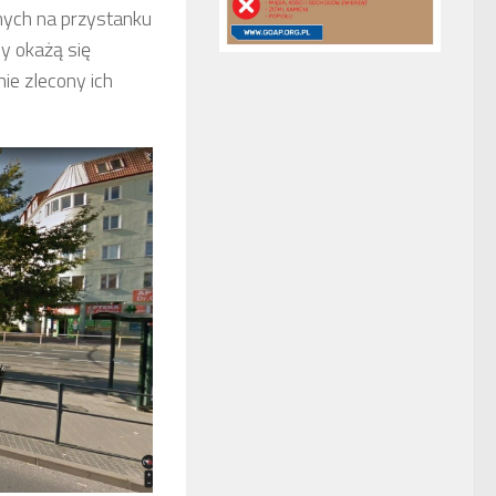
anych na przystanku
y okażą się
e zlecony ich