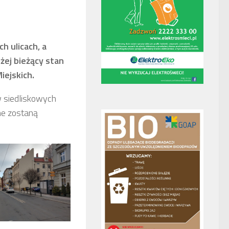
h ulicach, a
żej bieżący stan
iejskich.
w siedliskowych
one zostaną