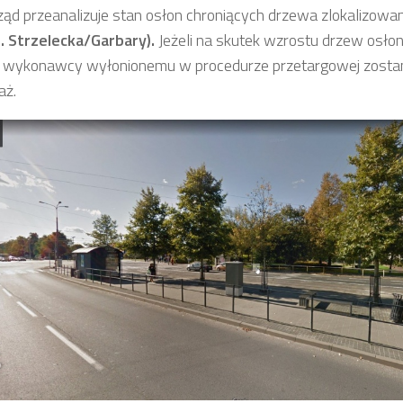
rząd przeanalizuje stan osłon chroniących drzewa zlokalizow
. Strzelecka/Garbary).
Jeżeli na skutek wzrostu drzew osłon
 wykonawcy wyłonionemu w procedurze przetargowej zostani
aż.