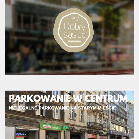
Budżet 2013
Budżet 2014
Budżet 2015
Budżet 2016
Projekty
Inicjatywy osiedlowe
Kodeks Dobrych Praktyk
Miejsca parkingowe
Patrol Rowerowy 2015
Plany zagospodarowania
Problemy Szyperska – Piaskowa – Garbary
Nowy projekt organizacji ruchu – Szyperska – Piaskowa
Strefa Tempo 30
Strefa Tempo 30 – Opinia Rady Osiedla