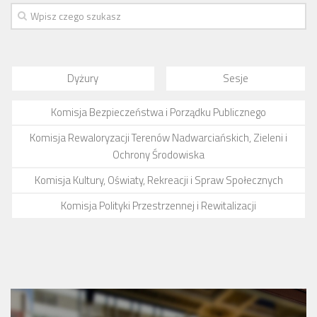
numer 2(7)/2017
numer 1(6)/2017
numer 3(5)/2016
Dyżury
Sesje
numer 2(4)/2016
numer 1(3)/2016
Komisja Bezpieczeństwa i Porządku Publicznego
numer 2/2015
Komisja Rewaloryzacji Terenów Nadwarciańskich, Zieleni i
numer 1/2015
Ochrony Środowiska
Dokumenty
Komisja Kultury, Oświaty, Rekreacji i Spraw Społecznych
Statut osiedla
Komisja Polityki Przestrzennej i Rewitalizacji
Archiwum sesji (protokoły)
Uchwały Rady Osiedla
Uchwały Zarządu Osiedla
Budżet