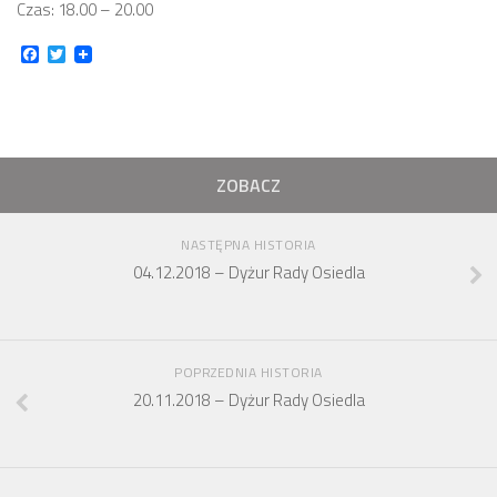
Czas: 18.00 – 20.00
Zarząd
Facebook
Twitter
Prezydium
Komisje i koordynatorzy
Dyżury
Sesje
ZOBACZ
Biuletyn
NASTĘPNA HISTORIA
numer 6(16)/2022
04.12.2018 – Dyżur Rady Osiedla
numer 4-5(14-15)/2021
numer 2-3(12-13)/2020
numer 1(11)/2020
POPRZEDNIA HISTORIA
20.11.2018 – Dyżur Rady Osiedla
numer 2-3(10)/2019
numer 1-2(9)/2019
numer 1(8)/2018