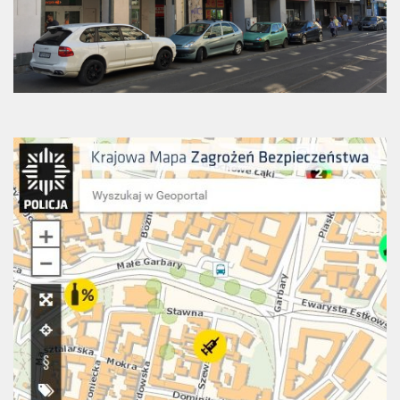
Strefa Tempo 30 – etap II i III
Strefa Tempo 30 – etap IV
Nowa organizacja ruchu – ul. Św. Marcin, Ratajczaka, Al.
Marcinkowskiego (Tempo 30)
Archiwum konsultacji
Galeria
Kontakt
Dla mediów