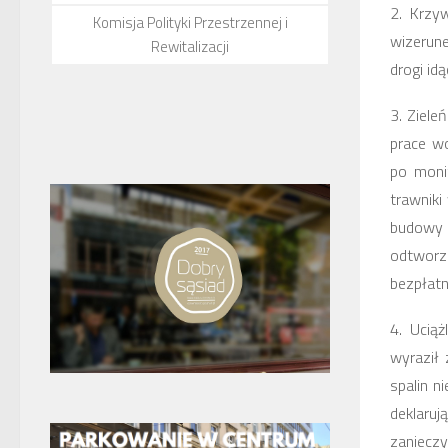
2.
Krzyw
Komisja Polityki Przestrzennej i
wizerune
Rewitalizacji
drogi id
3
. Ziele
prace w
po moni
trawnik
budowy p
odtworz
bezpłat
4
. Ucią
wyraził 
spalin n
deklaru
zanieczy