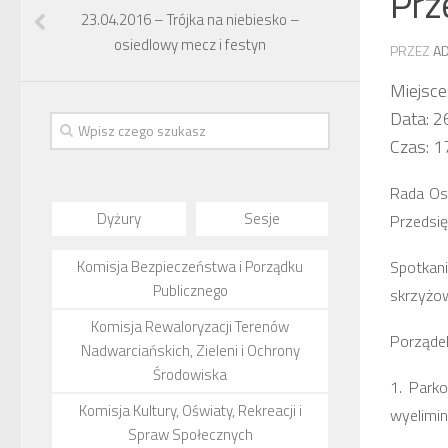
Prz
23.04.2016 – Trójka na niebiesko –
osiedlowy mecz i festyn
PRZEZ
A
Miejsce
Data: 2
Czas: 1
Rada Osi
Dyżury
Sesje
Przedsi
Komisja Bezpieczeństwa i Porządku
Spotkan
Publicznego
skrzyżow
Komisja Rewaloryzacji Terenów
Porządek
Nadwarciańskich, Zieleni i Ochrony
Środowiska
1
. Park
Komisja Kultury, Oświaty, Rekreacji i
wyelimin
Spraw Społecznych