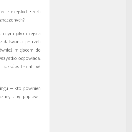
re z miejskich służb
eznaczonych?
mnym jako miejsca
załatwiania potrzeb
 również miejscem do
 wszystko odpowiada,
a boksów. Temat był
ngu – kto powinien
kazany aby poprawić