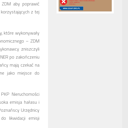
ć ZDM aby poprawić
korzystających z tej
ipy, które wykonywały
Ekonomicznego – ZDM
ykonawcy zniszczyli
ANER po zakończeniu
kańcy mają czekać na
ne jako miejsce do
w PKP Nieruchomości
soka emisja hałasu i
 Poznańscy Urzędnicy
 likwidacji emisji