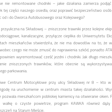
e nie remontowane chodniki – jakie działania zamierza podją
k tej części naszego osiedla, oraz poprawić bezpieczeństwo osób 
ąc od i do Dworca Autobusowego oraz Kolejowego?
ń przyuliczna na Składowej – zniszczone trawniki przez kolejne ek
odociągowe, kanalizacyjne, przyłącze cieplika do Uniwersytetu 
tach mieszkańców stwierdziła, że nie ma dowodów na to, że w
i wobec czego nie może zmusić do naprawienia szkód, ponadto AT
owinien wyremontować cześć jezdni i chodniki. Jak długo miesz
enie zniszczonych trawników, które obecnie są wykorzystywa
nego parkowania.
żliwe Centrum Motocyklowe przy ulicy Składowej nr 8 – kto 
zgodę na uruchomienie w centrum miasta takiej działalności. Wy
ie pozwala mieszkańcom pobliskiej kamienicy na otwieranie okien.
ją walkę o czyste powietrze, program KAWKA również dąży do
szczeń na Starym Mieście.