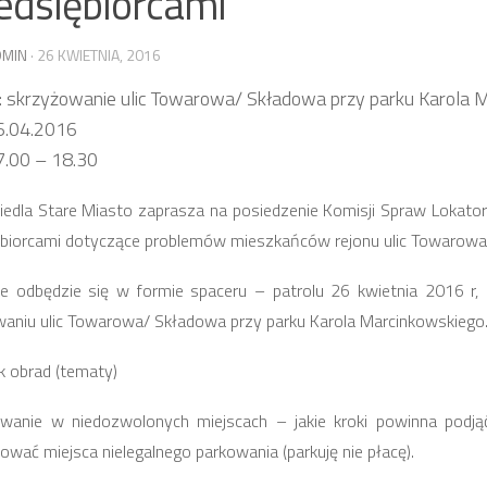
edsiębiorcami
DMIN
· 26 KWIETNIA, 2016
:
skrzyżowanie ulic Towarowa/ Składowa przy parku Karola 
6.04.2016
7.00 – 18.30
edla Stare Miasto zaprasza na posiedzenie Komisji Spraw Lokator
ębiorcami dotyczące problemów mieszkańców rejonu ulic Towarowa
ie odbędzie się w formie spaceru – patrolu
26 kwietnia 2016 r,
aniu ulic Towarowa/ Składowa przy parku Karola Marcinkowskiego
 obrad (tematy)
owanie w niedozwolonych miejscach – jakie kroki powinna podjąć
ować miejsca nielegalnego parkowania (parkuję nie płacę).