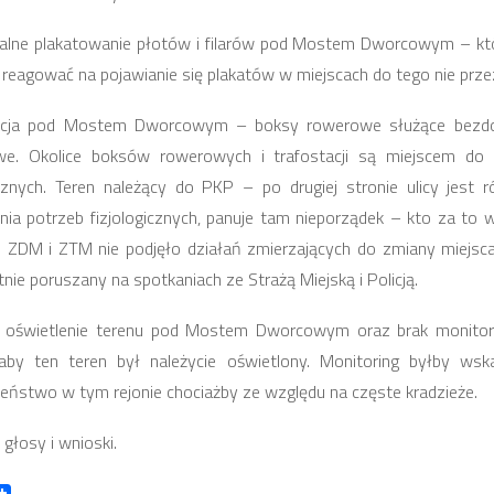
egalne plakatowanie płotów i filarów pod Mostem Dworcowym – któ
reagować na pojawianie się plakatów w miejscach do tego nie prz
cja pod Mostem Dworcowym – boksy rowerowe służące bezdo
we. Okolice boksów rowerowych i trafostacji są miejscem do 
icznych. Teren należący do PKP – po drugiej stronie ulicy jest
nia potrzeb fizjologicznych, panuje tam nieporządek – kto za to
o ZDM i ZTM nie podjęło działań zmierzających do zmiany miejsc
tnie poruszany na spotkaniach ze Strażą Miejską i Policją.
 oświetlenie terenu pod Mostem Dworcowym oraz brak monitori
aby ten teren był należycie oświetlony. Monitoring byłby ws
eństwo w tym rejonie chociażby ze względu na częste kradzieże.
 głosy i wnioski.
book
itter