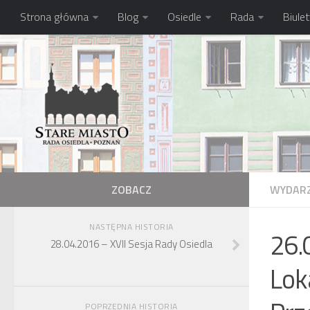
Strona główna
Blog
Osiedle
Rada
Biule
ZOBACZ
WYDARZ
NASTĘPNA HISTORIA
26.
28.04.2016 – XVII Sesja Rady Osiedla
Lok
POPRZEDNIA HISTORIA