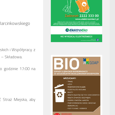
Marcinkowskiego
skich i Współpracy z
 – Składowa.
 o godzinie 17:00
na
.
 Straż Miejska, aby