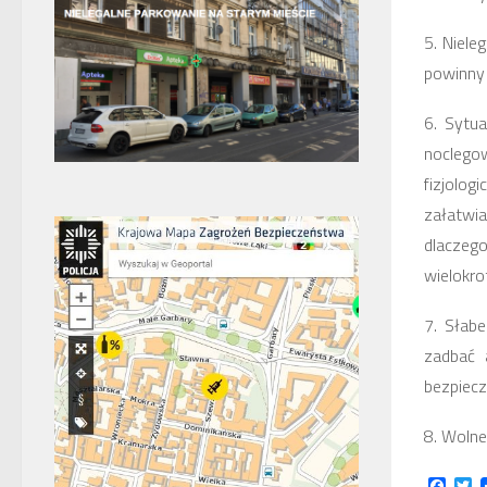
5
. Niel
powinny 
6.
Sytua
noclego
fizjolog
załatwia
dlaczeg
wielokro
7.
Słabe
zadbać 
bezpiecz
8
. Wolne
Face
Tw