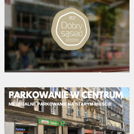
Budżet 2013
Budżet 2014
Budżet 2015
Budżet 2016
Projekty
Inicjatywy osiedlowe
Kodeks Dobrych Praktyk
Miejsca parkingowe
Patrol Rowerowy 2015
Plany zagospodarowania
Problemy Szyperska – Piaskowa – Garbary
Nowy projekt organizacji ruchu – Szyperska – Piaskowa
Strefa Tempo 30
Strefa Tempo 30 – Opinia Rady Osiedla