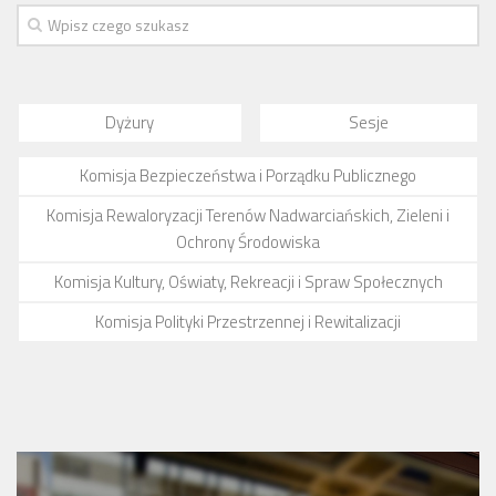
numer 2(7)/2017
numer 1(6)/2017
numer 3(5)/2016
Dyżury
Sesje
numer 2(4)/2016
numer 1(3)/2016
Komisja Bezpieczeństwa i Porządku Publicznego
numer 2/2015
Komisja Rewaloryzacji Terenów Nadwarciańskich, Zieleni i
numer 1/2015
Ochrony Środowiska
Dokumenty
Komisja Kultury, Oświaty, Rekreacji i Spraw Społecznych
Statut osiedla
Komisja Polityki Przestrzennej i Rewitalizacji
Archiwum sesji (protokoły)
Uchwały Rady Osiedla
Uchwały Zarządu Osiedla
Budżet