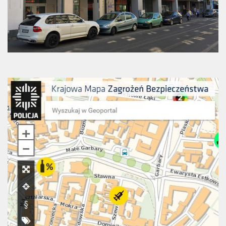
Strefa Tempo 30 – etap II i III
Strefa Tempo 30 – etap IV
Nowa organizacja ruchu – ul. Św. Marcin, Ratajczaka, Al.
Marcinkowskiego (Tempo 30)
Archiwum konsultacji
Galeria
Kontakt
Dla mediów