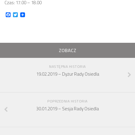
Czas: 17.00 – 18.00
Zarząd
Facebook
Twitter
Prezydium
Komisje i koordynatorzy
Dyżury
Sesje
ZOBACZ
Biuletyn
NASTĘPNA HISTORIA
numer 6(16)/2022
19.02.2019 – Dyżur Rady Osiedla
numer 4-5(14-15)/2021
numer 2-3(12-13)/2020
numer 1(11)/2020
POPRZEDNIA HISTORIA
30.01.2019 – Sesja Rady Osiedla
numer 2-3(10)/2019
numer 1-2(9)/2019
numer 1(8)/2018