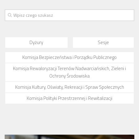
Dyżury
Sesje
Komisja Bezpieczeństwa i Porządku Publicznego
Komisja Rewaloryzacji Terenów Nadwarciańskich, Zieleni i
Ochrony Środowiska
Komisja Kultury, Oświaty, Rekreacji i Spraw Społecznych
Komisja Polityki Przestrzennej i Rewitalizacji