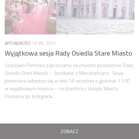
Strefa Tempo 30 – etap II i III
Strefa Tempo 30 – etap IV
Nowa organizacja ruchu – ul. Św. Marcin, Ratajczaka, Al.
Marcinkowskiego (Tempo 30)
AKTUALNOŚCI
16 SIE, 2015
Archiwum konsultacji
Wyjątkowa sesja Rady Osiedla Stare Miasto
Galeria
Szanowni Państwo,zapraszamy na otwarte posiedzenie Rady
Kontakt
Osiedla Stare Miasto – Spotkanie z Mieszkańcami. Sesja
Dla mediów
plenerowa odbędzie się w dniu 16 września o godzinie 17.00
w wyjątkowym miejscu – na dziedzińcu Urzędu Miasta
Poznania (pl. Kolegiacki...
ZOBACZ