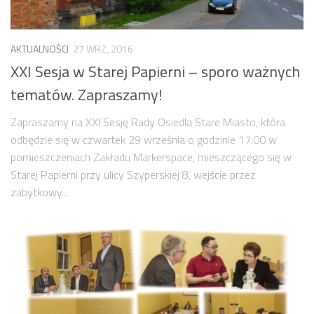
Zarząd
Prezydium
AKTUALNOŚCI
27 WRZ, 2016
XXI Sesja w Starej Papierni – sporo ważnych
Komisje i koordynatorzy
tematów. Zapraszamy!
Dyżury
Sesje
Zapraszamy na XXI Sesję Rady Osiedla Stare Miasto, która
Biuletyn
odbędzie się w czwartek 29 września o godzinie 17:00 w
pomieszczeniach Zakładu Markerspace, mieszczącego się w
numer 6(16)/2022
Starej Papierni przy ulicy Szyperskiej 8, wejście przez
numer 4-5(14-15)/2021
zabytkowy...
numer 2-3(12-13)/2020
numer 1(11)/2020
numer 2-3(10)/2019
numer 1-2(9)/2019
numer 1(8)/2018