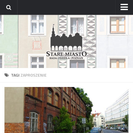
Strona główna
Archiwum aktualności
Blog
Archiwum bloga
Osiedle
Mapa osiedla
TAGI
ZAPROSZENIE
Historyczne osady
Dzielnicowi Starego Miasta
Urzędy
ZDM – awarie
Rada
Radni