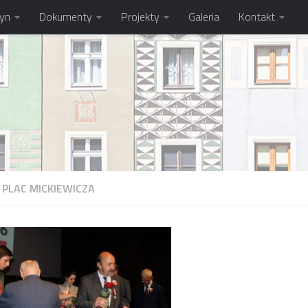
tyn
Dokumenty
Projekty
Galeria
Kontakt
I
PLAC MICKIEWICZA