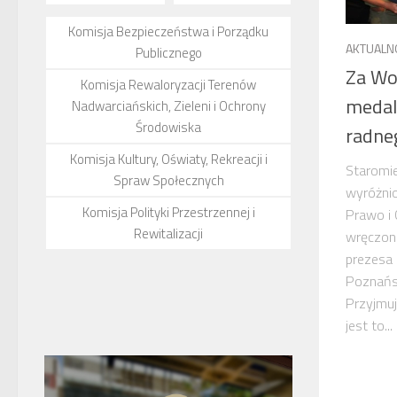
Komisja Bezpieczeństwa i Porządku
AKTUALN
Publicznego
Za Wo
Komisja Rewaloryzacji Terenów
medal
Nadwarciańskich, Zieleni i Ochrony
Środowiska
radne
Komisja Kultury, Oświaty, Rekreacji i
Staromie
Spraw Społecznych
wyróżni
Komisja Polityki Przestrzennej i
Prawo i 
Rewitalizacji
wręczon
prezesa
Poznańs
Przyjmu
jest to...