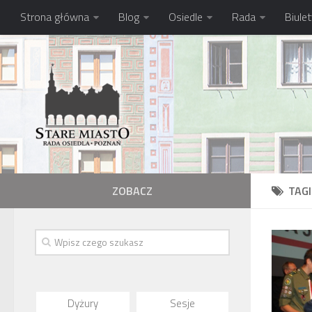
Strona główna
Blog
Osiedle
Rada
Biule
ZOBACZ
TAG
Dyżury
Sesje