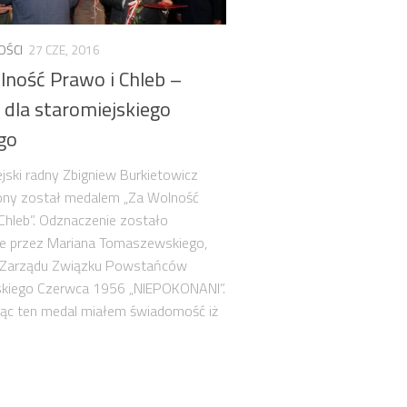
OŚCI
27 CZE, 2016
lność Prawo i Chleb –
 dla staromiejskiego
go
jski radny Zbigniew Burkietowicz
ony został medalem „Za Wolność
Chleb”. Odznaczenie zostało
e przez Mariana Tomaszewskiego,
 Zarządu Związku Powstańców
kiego Czerwca 1956 „NIEPOKONANI”.
jąc ten medal miałem świadomość iż