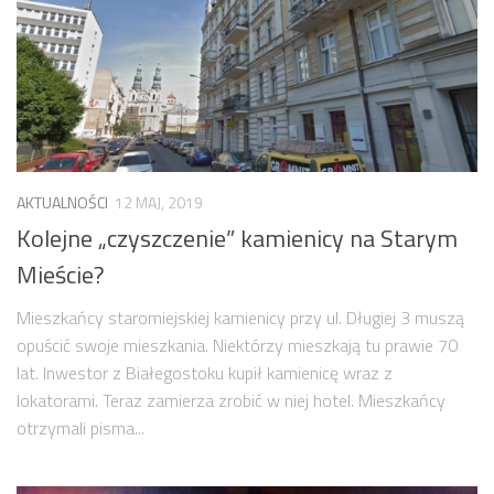
AKTUALNOŚCI
12 MAJ, 2019
Kolejne „czyszczenie” kamienicy na Starym
Mieście?
Mieszkańcy staromiejskiej kamienicy przy ul. Długiej 3 muszą
opuścić swoje mieszkania. Niektórzy mieszkają tu prawie 70
lat. Inwestor z Białegostoku kupił kamienicę wraz z
lokatorami. Teraz zamierza zrobić w niej hotel. Mieszkańcy
otrzymali pisma...