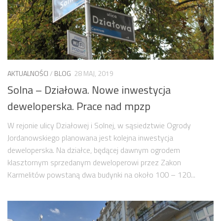
AKTUALNOŚCI
/
BLOG
28 MAJ, 2019
Solna – Działowa. Nowe inwestycja
deweloperska. Prace nad mpzp
W rejonie ulicy Działowej i Solnej, w sąsiedztwie Ogrody
Jordanowskiego planowana jest kolejna inwestycja
deweloperska. Na działce, będącej dawnym ogrodem
klasztornym sprzedanym deweloperowi przez Zakon
Karmelitów powstaną dwa budynki na około 100 – 120...