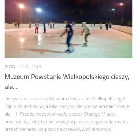
BLOG
12 CZE, 2018
Muzeum Powstanie Wielkopolskiego cieszy,
ale….
Oczywiście, że cieszy Muzeum Powstania Wielkopolskiego!
Fajnie, że jest decyzja lokalizacyjna, ale pozwalam mieć swoje
ale… 1. Przede wszystkim cały obszar Starego Miasta
powinien być objęty miejscowymi planami zagospodarowania
przestrzennego, co pozwala przewidywać tendencje...