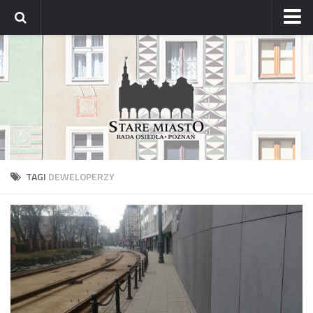
Strona główna
Archiwum aktualności
Blog
Archiwum bloga
Osiedle
Mapa osiedla
TAGI
DEWELOPERZY
Historyczne osady
Dzielnicowi Starego Miasta
Urzędy
ZDM – awarie
Rada
Radni