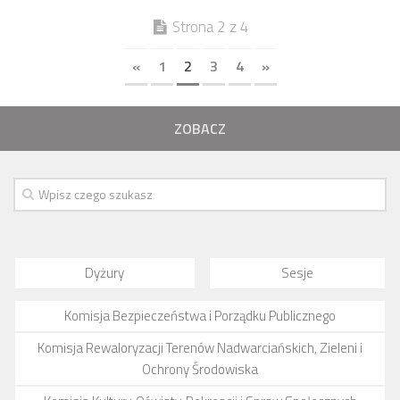
Strona 2 z 4
«
1
2
3
4
»
ZOBACZ
Dyżury
Sesje
Komisja Bezpieczeństwa i Porządku Publicznego
Komisja Rewaloryzacji Terenów Nadwarciańskich, Zieleni i
Ochrony Środowiska