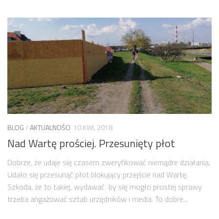
BLOG
/
AKTUALNOŚCI
10 KWI, 2018
Nad Wartę prościej. Przesunięty płot
Dobrze, że udaje się czasem zweryfikować niemądre działania.
Udało się przesunąć płot blokujący przejście nad Wartę.
Szkoda, że to takiej, wydawać by się mogło prostej sprawy
trzeba angażować sztab urzędników i media. To dobre...