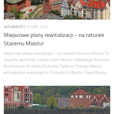
Budżet 2013
Budżet 2014
Budżet 2015
Budżet 2016
AKTUALNOŚCI
10 MAR, 2020
Miejscowe plany rewitalizacji – na ratunek
Projekty
Staremu Miastu!
Inicjatywy osiedlowe
Kodeks Dobrych Praktyk
Miejscowe plany rewitalizacji – na ratunek Staremu Miastu! To
wspólny apel Rady Osiedla Stare Miasto i Miejskiego Komitetu
Miejsca parkingowe
Rewitalizacji do władz Poznania. Radni ze Starego Miasta
Patrol Rowerowy 2015
jednogłośnie wnioskują do Prezydenta Miasta i Rady Miasta...
Plany zagospodarowania
Problemy Szyperska – Piaskowa – Garbary
Nowy projekt organizacji ruchu – Szyperska – Piaskowa
Strefa Tempo 30
Strefa Tempo 30 – Opinia Rady Osiedla