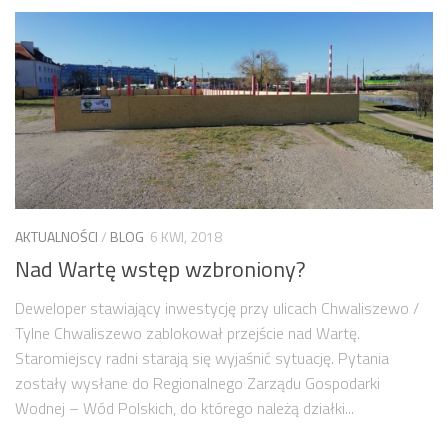
AKTUALNOŚCI
/
BLOG
6 KWI, 2018
Nad Wartę wstęp wzbroniony?
Deweloper stawiający inwestycję przy ulicach Chwaliszewo /
Tylne Chwaliszewo zablokował przejście nad Wartę.
Staromiejscy radni starają się wyjaśnić sytuację. Pytania
zostały wysłane do Regionalnego Zarządu Gospodarki
Wodnej – Wód Polskich, do którego należą działki...