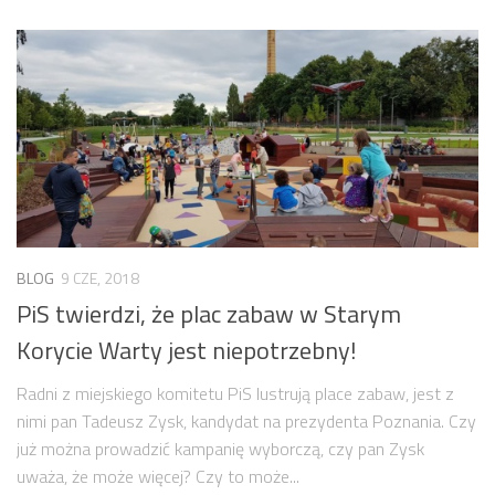
BLOG
9 CZE, 2018
PiS twierdzi, że plac zabaw w Starym
Korycie Warty jest niepotrzebny!
Radni z miejskiego komitetu PiS lustrują place zabaw, jest z
nimi pan Tadeusz Zysk, kandydat na prezydenta Poznania. Czy
już można prowadzić kampanię wyborczą, czy pan Zysk
uważa, że może więcej? Czy to może...