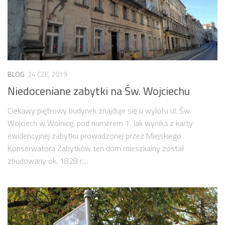
BLOG
24 CZE, 2019
Niedoceniane zabytki na Św. Wojciechu
Ciekawy piętrowy budynek znajduje się u wylotu ul. Św.
Wojciech w Wolnicę, pod numerem 1. Jak wynika z karty
ewidencyjnej zabytku prowadzonej przez Miejskiego
Konserwatora Zabytków ten dom mieszkalny został
zbudowany ok. 1828 r....