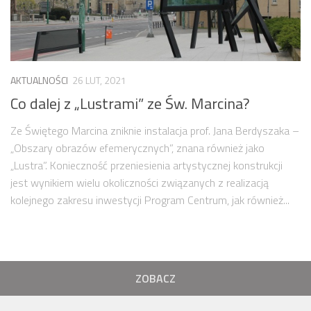
AKTUALNOŚCI
26 LUT, 2021
Co dalej z „Lustrami” ze Św. Marcina?
Ze Świętego Marcina zniknie instalacja prof. Jana Berdyszaka –
„Obszary obrazów efemerycznych”, znana również jako
„Lustra”. Konieczność przeniesienia artystycznej konstrukcji
jest wynikiem wielu okoliczności związanych z realizacją
kolejnego zakresu inwestycji Program Centrum, jak również...
ZOBACZ