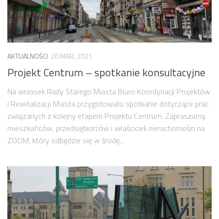
AKTUALNOŚCI
20 MAR, 2021
Projekt Centrum – spotkanie konsultacyjne
Na wniosek Rady Starego Miasta Biuro Koordynacji Projektów
i Rewitalizacji Miasta przygotowało spotkanie dotyczące prac
związanych z kolejny etapem Projektu Centrum. Zapraszamy
mieszkańców, przedsiębiorców i właścicieli nieruchomości na
ZOOM, który odbędzie się w środę...