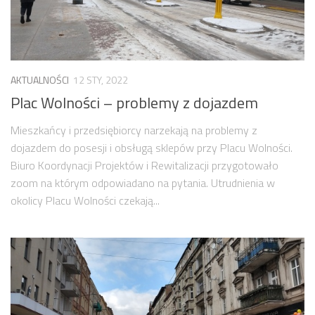
Strefa Tempo 30 – etap II i III
Strefa Tempo 30 – etap IV
Nowa organizacja ruchu – ul. Św. Marcin, Ratajczaka, Al.
Marcinkowskiego (Tempo 30)
AKTUALNOŚCI
12 STY, 2022
Plac Wolności – problemy z dojazdem
Archiwum konsultacji
Galeria
Mieszkańcy i przedsiębiorcy narzekają na problemy z
dojazdem do posesji i obsługą sklepów przy Placu Wolności.
Kontakt
Biuro Koordynacji Projektów i Rewitalizacji przygotowało
Dla mediów
zoom na którym odpowiadano na pytania. Utrudnienia w
okolicy Placu Wolności czekają...