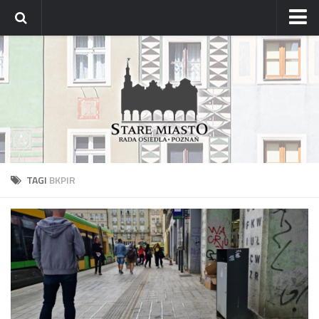
Strona główna
Archiwum aktualności
Blog
Archiwum bloga
Osiedle
Mapa osiedla
TAGI
BKPIR
Historyczne osady
Dzielnicowi Starego Miasta
Urzędy
ZDM – awarie
Rada
Radni