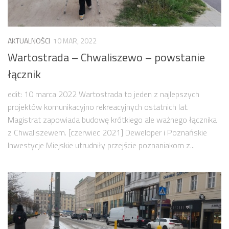
Budżet 2013
Budżet 2014
Budżet 2015
AKTUALNOŚCI
10 MAR, 2022
Budżet 2016
Wartostrada – Chwaliszewo – powstanie
Projekty
łącznik
Inicjatywy osiedlowe
edit: 10 marca 2022 Wartostrada to jeden z najlepszych
Kodeks Dobrych Praktyk
projektów komunikacyjno rekreacyjnych ostatnich lat.
Magistrat zapowiada budowę krótkiego ale ważnego łącznika
Miejsca parkingowe
z Chwaliszewem. [czerwiec 2021] Deweloper i Poznańskie
Patrol Rowerowy 2015
Inwestycje Miejskie utrudniły przejście poznaniakom z...
Plany zagospodarowania
Problemy Szyperska – Piaskowa – Garbary
Nowy projekt organizacji ruchu – Szyperska – Piaskowa
Strefa Tempo 30
Strefa Tempo 30 – Opinia Rady Osiedla