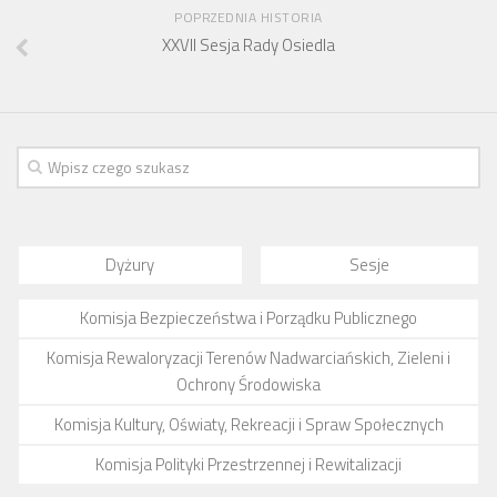
Budżet 2013
POPRZEDNIA HISTORIA
Budżet 2014
XXVII Sesja Rady Osiedla
Budżet 2015
Budżet 2016
Projekty
Inicjatywy osiedlowe
Kodeks Dobrych Praktyk
Miejsca parkingowe
Dyżury
Sesje
Patrol Rowerowy 2015
Komisja Bezpieczeństwa i Porządku Publicznego
Plany zagospodarowania
Komisja Rewaloryzacji Terenów Nadwarciańskich, Zieleni i
Problemy Szyperska – Piaskowa – Garbary
Ochrony Środowiska
Nowy projekt organizacji ruchu – Szyperska – Piaskowa
Komisja Kultury, Oświaty, Rekreacji i Spraw Społecznych
Strefa Tempo 30
Komisja Polityki Przestrzennej i Rewitalizacji
Strefa Tempo 30 – Opinia Rady Osiedla