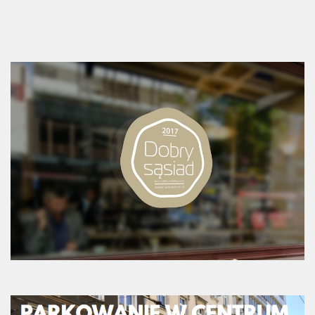
Strefa Tempo 30 – etap II i III
Strefa Tempo 30 – etap IV
Nowa organizacja ruchu – ul. Św. Marcin, Ratajczaka, Al.
Marcinkowskiego (Tempo 30)
Archiwum konsultacji
Galeria
Kontakt
Dla mediów