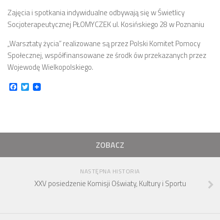
numer 2(7)/2017
Zajęcia i spotkania indywidualne odbywają się w Świetlicy
Socjoterapeutycznej PŁOMYCZEK ul. Kosińskiego 28 w Poznaniu
numer 1(6)/2017
numer 3(5)/2016
„Warsztaty życia” realizowane są przez Polski Komitet Pomocy
Społecznej, współfinansowane ze środk ów przekazanych przez
numer 2(4)/2016
Wojewodę Wielkopolskiego.
numer 1(3)/2016
Facebook
Twitter
numer 2/2015
numer 1/2015
Dokumenty
Statut osiedla
ZOBACZ
Archiwum sesji (protokoły)
NASTĘPNA HISTORIA
Uchwały Rady Osiedla
XXV posiedzenie Komisji Oświaty, Kultury i Sportu
Uchwały Zarządu Osiedla
Budżet