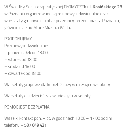
W Świetlicy Socjoterapeutycznej PŁOMYCZEK
ul. Kosińskiego 28
Zarząd
w Poznaniu organizowane są rozmowy indywidualne oraz
Prezydium
warsztaty grupowe dla ofiar przemocy, terenu miasta Poznania,
głównie dzielnic Stare Miasto i Wilda.
Komisje i koordynatorzy
Dyżury
PROPONUJEMY:
Rozmowy indywidualne:
Sesje
– poniedziałek od 18.00
Biuletyn
– wtorek od 18.00
– środa od 18.00
numer 6(16)/2022
– czwartek od 18.00
numer 4-5(14-15)/2021
Warsztaty grupowe dla kobiet: 2 razy w miesiącu w soboty
numer 2-3(12-13)/2020
Warsztaty dla dzieci: 1 raz w miesiącu w soboty
numer 1(11)/2020
numer 2-3(10)/2019
POMOC JEST BEZPŁATNA!
numer 1-2(9)/2019
Wszelki kontakt pon. – pt. w godzinach 10.00 – 17.00 pod nr
numer 1(8)/2018
telefonu –
537 049 421
.