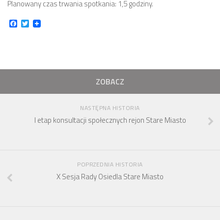
Planowany czas trwania spotkania: 1,5 godziny.
numer 2(7)/2017
Facebook
Twitter
numer 1(6)/2017
numer 3(5)/2016
numer 2(4)/2016
numer 1(3)/2016
ZOBACZ
numer 2/2015
numer 1/2015
NASTĘPNA HISTORIA
I etap konsultacji społecznych rejon Stare Miasto
Dokumenty
Statut osiedla
Archiwum sesji (protokoły)
POPRZEDNIA HISTORIA
Uchwały Rady Osiedla
X Sesja Rady Osiedla Stare Miasto
Uchwały Zarządu Osiedla
Budżet