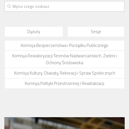
Budżet 2013
Budżet 2014
Budżet 2015
Budżet 2016
Dyżury
Sesje
Projekty
Komisja Bezpieczeństwa i Porządku Publicznego
Inicjatywy osiedlowe
Komisja Rewaloryzacji Terenów Nadwarciańskich, Zieleni i
Kodeks Dobrych Praktyk
Ochrony Środowiska
Miejsca parkingowe
Komisja Kultury, Oświaty, Rekreacji i Spraw Społecznych
Patrol Rowerowy 2015
Komisja Polityki Przestrzennej i Rewitalizacji
Plany zagospodarowania
Problemy Szyperska – Piaskowa – Garbary
Nowy projekt organizacji ruchu – Szyperska – Piaskowa
Strefa Tempo 30
Strefa Tempo 30 – Opinia Rady Osiedla