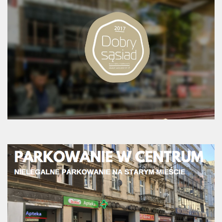
Strefa Tempo 30 – etap II i III
Strefa Tempo 30 – etap IV
Nowa organizacja ruchu – ul. Św. Marcin, Ratajczaka, Al.
Marcinkowskiego (Tempo 30)
Archiwum konsultacji
Galeria
Kontakt
Dla mediów