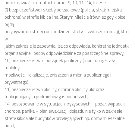
porozmawiać o tematach numer 9, 10, 11 i 14, to jest:
9) bezpieczeństwo i służby porządkowe (policja, straż miejska,
Zarząd
ochrona) w strefie kibica i na Starym Mieście (również gdy kibice
Prezydium
będą
Komisje i koordynatorzy
przybywać do strefy i odchodzić ze strefy – zwłaszcza nocą), kto i
w
Dyżury
jakim zakresie je zapewnia i za co odpowiada, konkretne jednostki
Sesje
organizacyjne i osoby odpowiedzialne za poszczególne sprawy,
Biuletyn
10) bezpieczeństwo i porządek publiczny (monitoring stały i
mobilny –
numer 6(16)/2022
możliwości i lokalizacje, zniszczenia mienia publicznego i
numer 4-5(14-15)/2021
prywatnego),
11) bezpieczeństwo okolicy, ochrona okolicy ulic oraz
numer 2-3(12-13)/2020
funkcjonujących podmiotów gospodarczych,
numer 1(11)/2020
14) postępowanie w sytuacjach kryzysowych – pożar, wypadek,
numer 2-3(10)/2019
choroba, panika – plan ewakuacji, dojazdu nie tylko w zakresie
strefy kibica ale budynków przylegających np. domy mieszkalne,
numer 1-2(9)/2019
hotel,
numer 1(8)/2018