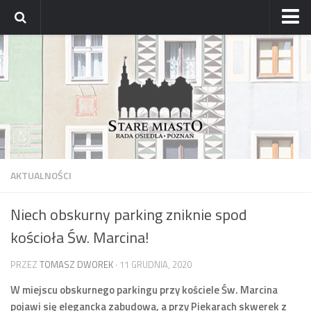
Strona główna
Archiwum aktualności
Blog
Archiwum bloga
Osiedle
Mapa osiedla
AKTUALNOŚCI
Historyczne osady
Niech obskurny parking zniknie spod
Dzielnicowi Starego Miasta
kościoła Św. Marcina!
Urzędy
ZDM – awarie
PRZEZ
TOMASZ DWOREK
· 11 GRUDNIA, 2020
Rada
W miejscu obskurnego parkingu przy kościele Św. Marcina
pojawi się elegancka zabudowa, a przy Piekarach skwerek z
Radni