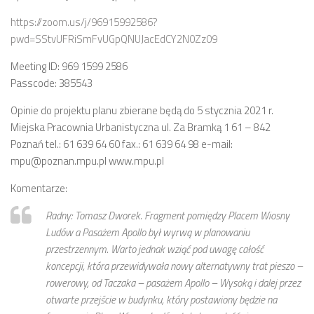
Strefa Tempo 30 – etap II i III
https://zoom.us/j/96915992586?
pwd=SStvUFRiSmFvUGpQNUJacEdCY2N0Zz09
Strefa Tempo 30 – etap IV
Nowa organizacja ruchu – ul. Św. Marcin, Ratajczaka, Al.
Meeting ID: 969 1599 2586
Marcinkowskiego (Tempo 30)
Passcode: 385543
Archiwum konsultacji
Opinie do projektu planu zbierane będą do 5 stycznia 2021 r.
Galeria
Miejska Pracownia Urbanistyczna ul. Za Bramką 1 61 – 842
Poznań tel.: 61 639 64 60 fax.: 61 639 64 98 e-mail:
Kontakt
mpu@poznan.mpu.pl www.mpu.pl
Dla mediów
Komentarze:
Radny: Tomasz Dworek. Fragment pomiędzy Placem Wiosny
Ludów a Pasażem Apollo był wyrwą w planowaniu
przestrzennym. Warto jednak wziąć pod uwagę całość
koncepcji, która przewidywała nowy alternatywny trat pieszo –
rowerowy, od Taczaka – pasażem Apollo – Wysoką i dalej przez
otwarte przejście w budynku, który postawiony będzie na