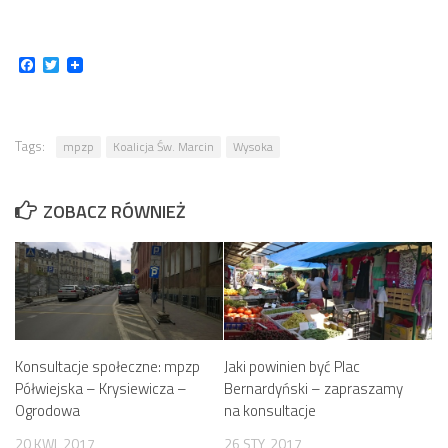
Facebook
Twitter
Tags:
mpzp
Koalicja Św. Marcin
Wysoka
ZOBACZ RÓWNIEŻ
Konsultacje społeczne: mpzp
Jaki powinien być Plac
Półwiejska – Krysiewicza –
Bernardyński – zapraszamy
Ogrodowa
na konsultacje
20 KWI, 2017
26 STY, 2017