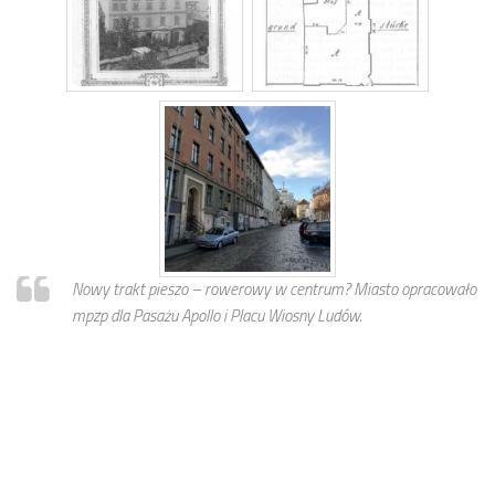
Nowy trakt pieszo – rowerowy w centrum? Miasto opracowało
mpzp dla Pasażu Apollo i Placu Wiosny Ludów.