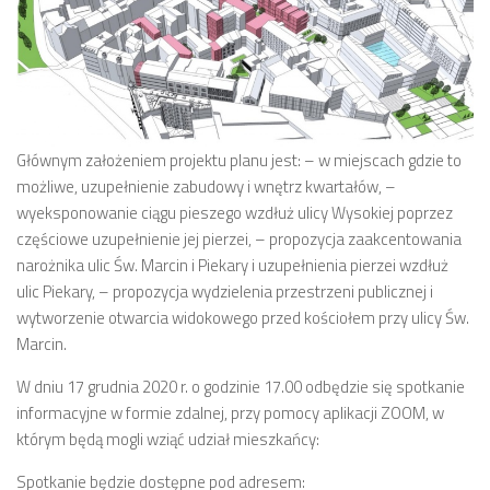
Budżet 2013
Budżet 2014
Budżet 2015
Budżet 2016
Projekty
Głównym założeniem projektu planu jest: – w miejscach gdzie to
możliwe, uzupełnienie zabudowy i wnętrz kwartałów, –
Inicjatywy osiedlowe
wyeksponowanie ciągu pieszego wzdłuż ulicy Wysokiej poprzez
Kodeks Dobrych Praktyk
częściowe uzupełnienie jej pierzei, – propozycja zaakcentowania
Miejsca parkingowe
narożnika ulic Św. Marcin i Piekary i uzupełnienia pierzei wzdłuż
ulic Piekary, – propozycja wydzielenia przestrzeni publicznej i
Patrol Rowerowy 2015
wytworzenie otwarcia widokowego przed kościołem przy ulicy Św.
Plany zagospodarowania
Marcin.
Problemy Szyperska – Piaskowa – Garbary
W dniu 17 grudnia 2020 r. o godzinie 17.00 odbędzie się spotkanie
Nowy projekt organizacji ruchu – Szyperska – Piaskowa
informacyjne w formie zdalnej, przy pomocy aplikacji ZOOM, w
którym będą mogli wziąć udział mieszkańcy:
Strefa Tempo 30
Strefa Tempo 30 – Opinia Rady Osiedla
Spotkanie będzie dostępne pod adresem: