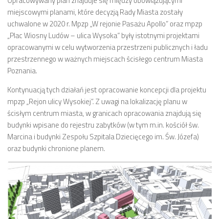
Opracowywany plan znajduje się między obowiązującymi
numer 2(7)/2017
miejscowymi planami, które decyzją Rady Miasta zostały
uchwalone w 2020 r. Mpzp „W rejonie Pasażu Apollo” oraz mpzp
numer 1(6)/2017
„Plac Wiosny Ludów – ulica Wysoka” były istotnymi projektami
numer 3(5)/2016
opracowanymi w celu wytworzenia przestrzeni publicznych i ładu
numer 2(4)/2016
przestrzennego w ważnych miejscach ścisłego centrum Miasta
Poznania.
numer 1(3)/2016
numer 2/2015
Kontynuacją tych działań jest opracowanie koncepcji dla projektu
mpzp „Rejon ulicy Wysokiej”. Z uwagi na lokalizację planu w
numer 1/2015
ścisłym centrum miasta, w granicach opracowania znajdują się
Dokumenty
budynki wpisane do rejestru zabytków (w tym m.in. kościół św.
Marcina i budynki Zespołu Szpitala Dziecięcego im. Św. Józefa)
Statut osiedla
oraz budynki chronione planem.
Archiwum sesji (protokoły)
Uchwały Rady Osiedla
Uchwały Zarządu Osiedla
Budżet