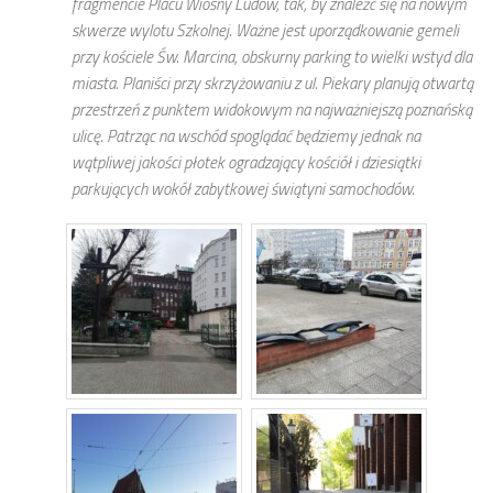
fragmencie Placu Wiosny Ludów, tak, by znaleźć się na nowym
skwerze wylotu Szkolnej. Ważne jest uporządkowanie gemeli
przy kościele Św. Marcina, obskurny parking to wielki wstyd dla
miasta. Planiści przy skrzyżowaniu z ul. Piekary planują otwartą
przestrzeń z punktem widokowym na najważniejszą poznańską
ulicę. Patrząc na wschód spoglądać będziemy jednak na
wątpliwej jakości płotek ogradzający kościół i dziesiątki
parkujących wokół zabytkowej świątyni samochodów.