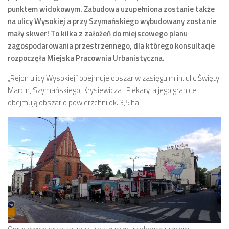
punktem widokowym. Zabudowa uzupełniona zostanie także
Zarząd
na ulicy Wysokiej a przy Szymańskiego wybudowany zostanie
mały skwer! To kilka z założeń do miejscowego planu
Prezydium
zagospodarowania przestrzennego, dla którego konsultacje
Komisje i koordynatorzy
rozpoczęła Miejska Pracownia Urbanistyczna.
Dyżury
„Rejon ulicy Wysokiej” obejmuje obszar w zasięgu m.in. ulic Święty
Sesje
Marcin, Szymańskiego, Krysiewicza i Piekary, a jego granice
Biuletyn
obejmują obszar o powierzchni ok. 3,5 ha.
numer 6(16)/2022
numer 4-5(14-15)/2021
numer 2-3(12-13)/2020
numer 1(11)/2020
numer 2-3(10)/2019
numer 1-2(9)/2019
numer 1(8)/2018