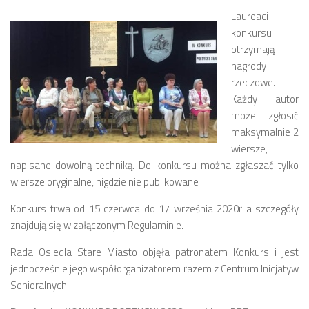
Laureaci
Zarząd
konkursu
Prezydium
otrzymają
nagrody
Komisje i koordynatorzy
rzeczowe.
Dyżury
Każdy autor
Sesje
może zgłosić
maksymalnie 2
Biuletyn
wiersze,
numer 6(16)/2022
napisane dowolną techniką. Do konkursu można zgłaszać tylko
wiersze oryginalne, nigdzie nie publikowane
numer 4-5(14-15)/2021
numer 2-3(12-13)/2020
Konkurs trwa od 15 czerwca do 17 września 2020r a szczegóły
znajdują się w załączonym Regulaminie.
numer 1(11)/2020
Rada Osiedla Stare Miasto objęła patronatem Konkurs i jest
numer 2-3(10)/2019
jednocześnie jego współorganizatorem razem z Centrum Inicjatyw
numer 1-2(9)/2019
Senioralnych
numer 1(8)/2018