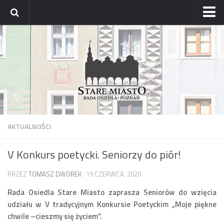
Strona główna
Archiwum aktualności
Blog
Archiwum bloga
Osiedle
Mapa osiedla
AKTUALNOŚCI
Historyczne osady
V Konkurs poetycki. Seniorzy do piór!
Dzielnicowi Starego Miasta
Urzędy
PRZEZ
TOMASZ DWOREK
· 19 CZERWCA, 2020
ZDM – awarie
Rada Osiedla Stare Miasto zaprasza Seniorów do wzięcia
udziału w V tradycyjnym Konkursie Poetyckim „Moje piękne
Rada
chwile –cieszmy się życiem”.
Radni