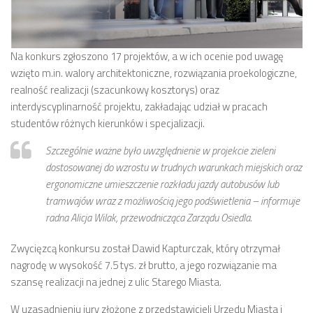
numer 2(7)/2017
numer 1(6)/2017
Na konkurs zgłoszono 17 projektów, a w ich ocenie pod uwagę
numer 3(5)/2016
wzięto m.in. walory architektoniczne, rozwiązania proekologiczne,
numer 2(4)/2016
realność realizacji (szacunkowy kosztorys) oraz
numer 1(3)/2016
interdyscyplinarność projektu, zakładając udział w pracach
studentów różnych kierunków i specjalizacji.
numer 2/2015
Szczególnie ważne było uwzględnienie w projekcie zieleni
numer 1/2015
dostosowanej do wzrostu w trudnych warunkach miejskich oraz
Dokumenty
ergonomiczne umieszczenie rozkładu jazdy autobusów lub
Statut osiedla
tramwajów wraz z możliwością jego podświetlenia – informuje
radna Alicja Wilak, przewodnicząca Zarządu Osiedla.
Archiwum sesji (protokoły)
Uchwały Rady Osiedla
Zwycięzcą konkursu został Dawid Kapturczak, który otrzymał
nagrodę w wysokość 7.5 tys. zł brutto, a jego rozwiązanie ma
Uchwały Zarządu Osiedla
szansę realizacji na jednej z ulic Starego Miasta.
Budżet
W uzasadnieniu jury złożone z przedstawicieli Urzędu Miasta i