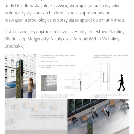
Budżet 2013
Rady Osiedla wskazało, że zwycięski projekt posiada wysokie
Budżet 2014
walory artystyczne i architektoniczne, a zaproponowane
rozwiązania proekologiczne sprzyjają adaptacji do zmian klimatu.
Budżet 2015
Budżet 2016
Ostatecznie jury nagrodziło także 2 zespoły projektowe Karoliny
Młodeckiej i Małgorzaty Pakuły oraz Weronik Wehr i Michaliny
Projekty
Urbańskiej.
Inicjatywy osiedlowe
Kodeks Dobrych Praktyk
Miejsca parkingowe
Patrol Rowerowy 2015
Plany zagospodarowania
Problemy Szyperska – Piaskowa – Garbary
Nowy projekt organizacji ruchu – Szyperska – Piaskowa
Strefa Tempo 30
Strefa Tempo 30 – Opinia Rady Osiedla