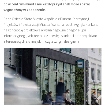
bo w centrum miasta nie każdy przystanek może zostać
Zarząd
wyposażony w zadaszenie.
Prezydium
Rada Osiedla Stare Miasto wspólnie z Biurem Koordynacji
Komisje i koordynatorzy
Projektów i Rewitalizacji Miasta Poznania rozstrzygnęła konkurs
na koncepcję projektowa oryginalnego „zielonego” słupa
Dyżury
informacyjnego, w którym udział wzięli studenci oraz projektanci
Sesje
interesujących się miejskim użytecznym designem.
Biuletyn
numer 6(16)/2022
numer 4-5(14-15)/2021
numer 2-3(12-13)/2020
numer 1(11)/2020
numer 2-3(10)/2019
numer 1-2(9)/2019
numer 1(8)/2018