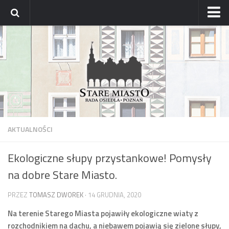
Strona główna
Archiwum aktualności
Blog
Archiwum bloga
Osiedle
Mapa osiedla
AKTUALNOŚCI
Historyczne osady
Ekologiczne słupy przystankowe! Pomysły
Dzielnicowi Starego Miasta
na dobre Stare Miasto.
Urzędy
ZDM – awarie
PRZEZ
TOMASZ DWOREK
· 14 GRUDNIA, 2020
Rada
Na terenie Starego Miasta pojawiły ekologiczne wiaty z
rozchodnikiem na dachu, a niebawem pojawią się zielone słupy,
Radni