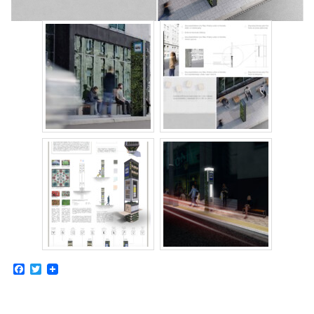
Strefa Tempo 30 – etap II i III
Strefa Tempo 30 – etap IV
Nowa organizacja ruchu – ul. Św. Marcin, Ratajczaka, Al.
Marcinkowskiego (Tempo 30)
Archiwum konsultacji
Galeria
Kontakt
Dla mediów
Facebook
Twitter