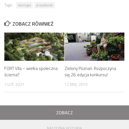
Tags:
ekologia
przystanek
ZOBACZ RÓWNIEŻ
FORT VIIa – wielka społeczna
Zielony Poznań. Rozpoczyna
ściema?
się 26. edycja konkursu!
7 LUT, 2021
12 MAJ, 2019
ZOBACZ
NASTĘPNA HISTORIA