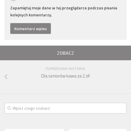
numer 2(7)/2017
Zapamiętaj moje dane w tej przeglądarce podczas pisania
numer 1(6)/2017
kolejnych komentarzy.
numer 3(5)/2016
numer 2(4)/2016
numer 1(3)/2016
ZOBACZ
numer 2/2015
numer 1/2015
POPRZEDNIA HISTORIA
Dokumenty
Dla seniorów kawa za 2 zł!
Statut osiedla
Archiwum sesji (protokoły)
Uchwały Rady Osiedla
Uchwały Zarządu Osiedla
Budżet