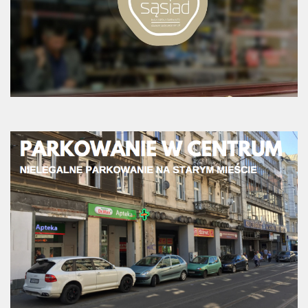
Strefa Tempo 30 – etap II i III
Strefa Tempo 30 – etap IV
Nowa organizacja ruchu – ul. Św. Marcin, Ratajczaka, Al.
Marcinkowskiego (Tempo 30)
Archiwum konsultacji
Galeria
Kontakt
Dla mediów