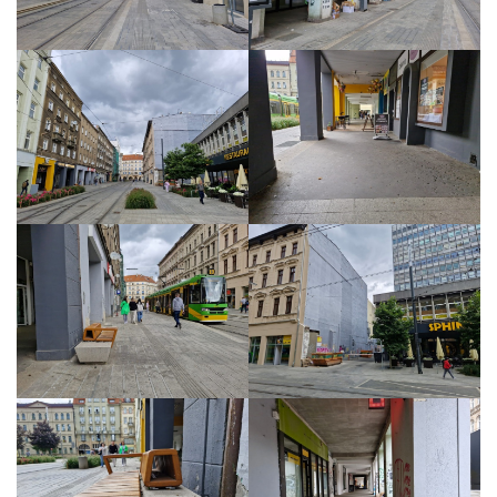
Strefa Tempo 30 – etap II i III
Strefa Tempo 30 – etap IV
Nowa organizacja ruchu – ul. Św. Marcin, Ratajczaka, Al.
Marcinkowskiego (Tempo 30)
Archiwum konsultacji
Galeria
Kontakt
Dla mediów