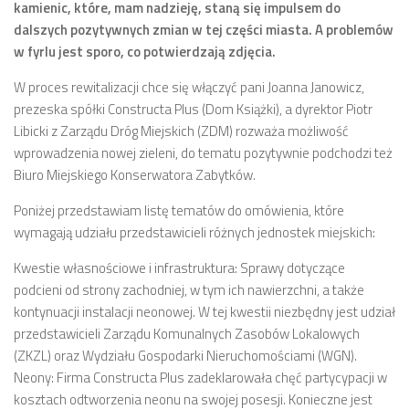
kamienic, które, mam nadzieję, staną się impulsem do
dalszych pozytywnych zmian w tej części miasta. A problemów
Zarząd
w fyrlu jest sporo, co potwierdzają zdjęcia.
Prezydium
W proces rewitalizacji chce się włączyć pani Joanna Janowicz,
Komisje i koordynatorzy
prezeska spółki Constructa Plus (Dom Książki), a dyrektor Piotr
Dyżury
Libicki z Zarządu Dróg Miejskich (ZDM) rozważa możliwość
Sesje
wprowadzenia nowej zieleni, do tematu pozytywnie podchodzi też
Biuro Miejskiego Konserwatora Zabytków.
Biuletyn
Poniżej przedstawiam listę tematów do omówienia, które
numer 6(16)/2022
wymagają udziału przedstawicieli różnych jednostek miejskich:
numer 4-5(14-15)/2021
Kwestie własnościowe i infrastruktura: Sprawy dotyczące
numer 2-3(12-13)/2020
podcieni od strony zachodniej, w tym ich nawierzchni, a także
numer 1(11)/2020
kontynuacji instalacji neonowej. W tej kwestii niezbędny jest udział
przedstawicieli Zarządu Komunalnych Zasobów Lokalowych
numer 2-3(10)/2019
(ZKZL) oraz Wydziału Gospodarki Nieruchomościami (WGN).
numer 1-2(9)/2019
Neony: Firma Constructa Plus zadeklarowała chęć partycypacji w
numer 1(8)/2018
kosztach odtworzenia neonu na swojej posesji. Konieczne jest