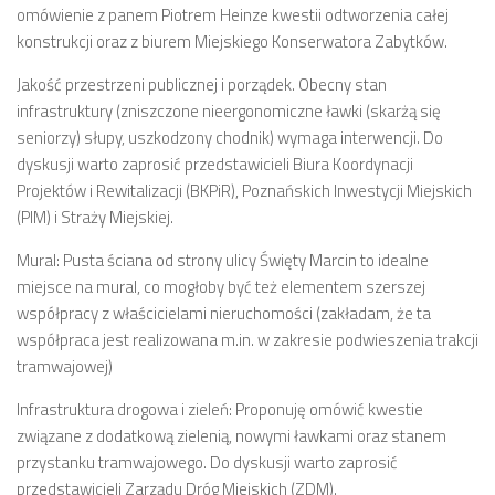
omówienie z panem Piotrem Heinze kwestii odtworzenia całej
numer 2(7)/2017
konstrukcji oraz z biurem Miejskiego Konserwatora Zabytków.
numer 1(6)/2017
Jakość przestrzeni publicznej i porządek. Obecny stan
numer 3(5)/2016
infrastruktury (zniszczone nieergonomiczne ławki (skarżą się
numer 2(4)/2016
seniorzy) słupy, uszkodzony chodnik) wymaga interwencji. Do
dyskusji warto zaprosić przedstawicieli Biura Koordynacji
numer 1(3)/2016
Projektów i Rewitalizacji (BKPiR), Poznańskich Inwestycji Miejskich
numer 2/2015
(PIM) i Straży Miejskiej.
numer 1/2015
Mural: Pusta ściana od strony ulicy Święty Marcin to idealne
Dokumenty
miejsce na mural, co mogłoby być też elementem szerszej
współpracy z właścicielami nieruchomości (zakładam, że ta
Statut osiedla
współpraca jest realizowana m.in. w zakresie podwieszenia trakcji
Archiwum sesji (protokoły)
tramwajowej)
Uchwały Rady Osiedla
Infrastruktura drogowa i zieleń: Proponuję omówić kwestie
Uchwały Zarządu Osiedla
związane z dodatkową zielenią, nowymi ławkami oraz stanem
Budżet
przystanku tramwajowego. Do dyskusji warto zaprosić
przedstawicieli Zarządu Dróg Miejskich (ZDM).