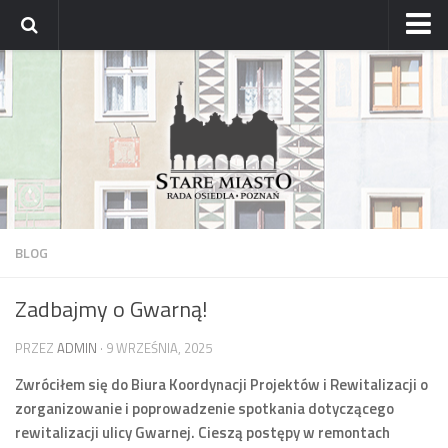
Strona główna
Archiwum aktualności
Blog
Archiwum bloga
Osiedle
Mapa osiedla
BLOG
Historyczne osady
Zadbajmy o Gwarną!
Dzielnicowi Starego Miasta
Urzędy
PRZEZ
ADMIN
· 9 WRZEŚNIA, 2025
ZDM – awarie
Zwróciłem się do Biura Koordynacji Projektów i Rewitalizacji o
zorganizowanie i poprowadzenie spotkania dotyczącego
Rada
rewitalizacji ulicy Gwarnej. Cieszą postępy w remontach
Radni