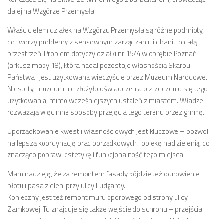
numer 2(7)/2017
dalej na Wzgórze Przemysła.
numer 1(6)/2017
Właścicielem działek na Wzgórzu Przemysła są różne podmioty,
numer 3(5)/2016
co tworzy problemy z sensownym zarządzaniu i dbaniu o całą
przestrzeń. Problem dotyczy działki nr 15/4 w obrębie Poznań
numer 2(4)/2016
(arkusz mapy 18), która nadal pozostaje własnością Skarbu
numer 1(3)/2016
Państwa i jest użytkowana wieczyście przez Muzeum Narodowe.
Niestety, muzeum nie złożyło oświadczenia o zrzeczeniu się tego
numer 2/2015
użytkowania, mimo wcześniejszych ustaleń z miastem. Władze
numer 1/2015
rozważają więc inne sposoby przejęcia tego terenu przez gminę.
Dokumenty
Uporządkowanie kwestii własnościowych jest kluczowe – pozwoli
Statut osiedla
na lepszą koordynację prac porządkowych i opiekę nad zielenią, co
znacząco poprawi estetykę i funkcjonalność tego miejsca.
Archiwum sesji (protokoły)
Uchwały Rady Osiedla
Mam nadzieję, że za remontem fasady pójdzie też odnowienie
płotu i pasa zieleni przy ulicy Ludgardy.
Uchwały Zarządu Osiedla
Konieczny jest też remont muru oporowego od strony ulicy
Budżet
Zamkowej. Tu znajduje się także wejście do schronu – przejścia