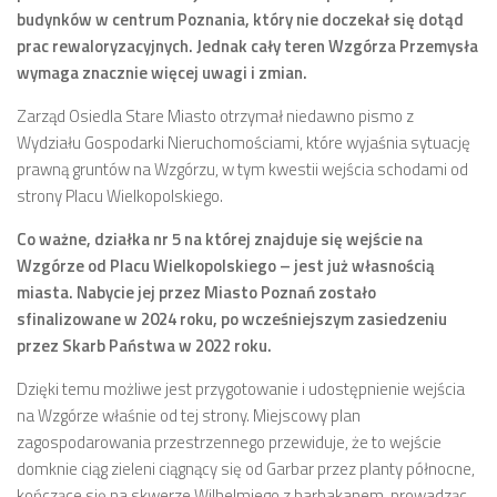
budynków w centrum Poznania, który nie doczekał się dotąd
Zarząd
prac rewaloryzacyjnych. Jednak cały teren Wzgórza Przemysła
wymaga znacznie więcej uwagi i zmian.
Prezydium
Komisje i koordynatorzy
Zarząd Osiedla Stare Miasto otrzymał niedawno pismo z
Wydziału Gospodarki Nieruchomościami, które wyjaśnia sytuację
Dyżury
prawną gruntów na Wzgórzu, w tym kwestii wejścia schodami od
Sesje
strony Placu Wielkopolskiego.
Biuletyn
Co ważne, działka nr 5 na której znajduje się wejście na
numer 6(16)/2022
Wzgórze od Placu Wielkopolskiego – jest już własnością
miasta. Nabycie jej przez Miasto Poznań zostało
numer 4-5(14-15)/2021
sfinalizowane w 2024 roku, po wcześniejszym zasiedzeniu
numer 2-3(12-13)/2020
przez Skarb Państwa w 2022 roku.
numer 1(11)/2020
Dzięki temu możliwe jest przygotowanie i udostępnienie wejścia
numer 2-3(10)/2019
na Wzgórze właśnie od tej strony. Miejscowy plan
zagospodarowania przestrzennego przewiduje, że to wejście
numer 1-2(9)/2019
domknie ciąg zieleni ciągnący się od Garbar przez planty północne,
numer 1(8)/2018
kończące się na skwerze Wilhelmiego z barbakanem, prowadząc