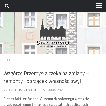
Strona główna
Archiwum aktualności
Blog
Archiwum bloga
Osiedle
Mapa osiedla
BLOG
Historyczne osady
Wzgórze Przemysła czeka na zmiany –
Dzielnicowi Starego Miasta
remonty i porządek własnościowy!
Urzędy
ZDM – awarie
PRZEZ
TOMASZ DWOREK
· 9 SIERPNIA, 2025
Rada
Cieszy fakt, że fasada Muzeum Narodowego wreszcie
przechodzi remont – to jeden z ostatnich publicznych
Radni