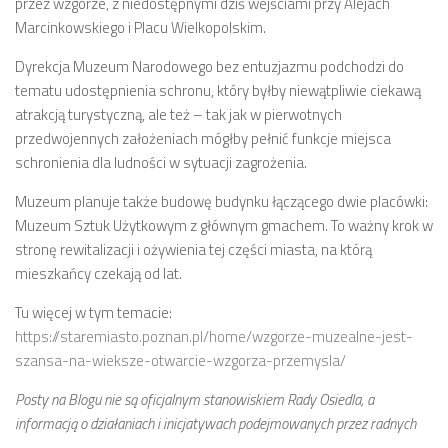
przez wzgórze, z niedostępnymi dziś wejściami przy Alejach
Budżet 2013
Marcinkowskiego i Placu Wielkopolskim.
Budżet 2014
Dyrekcja Muzeum Narodowego bez entuzjazmu podchodzi do
Budżet 2015
tematu udostępnienia schronu, który byłby niewątpliwie ciekawą
Budżet 2016
atrakcją turystyczną, ale też – tak jak w pierwotnych
Projekty
przedwojennych założeniach mógłby pełnić funkcje miejsca
schronienia dla ludności w sytuacji zagrożenia.
Inicjatywy osiedlowe
Muzeum planuje także budowę budynku łączącego dwie placówki:
Kodeks Dobrych Praktyk
Muzeum Sztuk Użytkowym z głównym gmachem. To ważny krok w
Miejsca parkingowe
stronę rewitalizacji i ożywienia tej części miasta, na którą
Patrol Rowerowy 2015
mieszkańcy czekają od lat.
Plany zagospodarowania
Tu więcej w tym temacie:
https://staremiasto.poznan.pl/home/wzgorze-muzealne-jest-
Problemy Szyperska – Piaskowa – Garbary
szansa-na-wieksze-otwarcie-wzgorza-przemysla/
Nowy projekt organizacji ruchu – Szyperska – Piaskowa
Posty na Blogu nie są oficjalnym stanowiskiem Rady Osiedla, a
Strefa Tempo 30
informacją o działaniach i inicjatywach podejmowanych przez radnych
Strefa Tempo 30 – Opinia Rady Osiedla