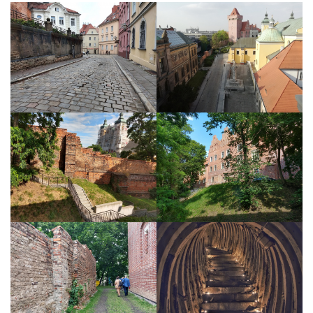
Strefa Tempo 30 – etap II i III
Strefa Tempo 30 – etap IV
Nowa organizacja ruchu – ul. Św. Marcin, Ratajczaka, Al.
Marcinkowskiego (Tempo 30)
Archiwum konsultacji
Galeria
Kontakt
Dla mediów