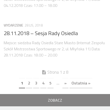
04.12.2018 Czas: 17.00 – 18.00
WYDARZENIE
28 LIS, 2018
28.11.2018 – Sesja Rady Osiedla
Miejsce: siedziba Rady Osiedla Stare Miasto (Internat Zespołu
Szkół Mistrzostwa Sportowego nr 2, ul. Młyńska 11) Data:
28.11.2018 Czas: 18.00 – 20.00
Strona 1 z 8
1
2
3
4
5
...
»
Ostatnia »
ZOBACZ