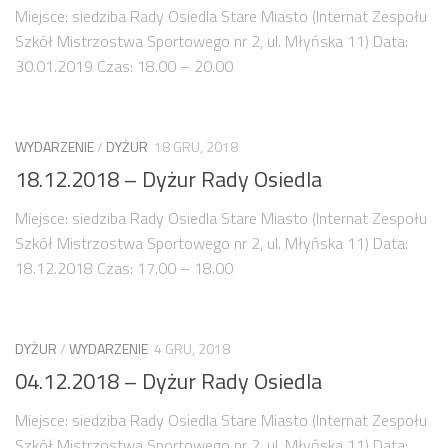
Miejsce: siedziba Rady Osiedla Stare Miasto (Internat Zespołu
Strefa Tempo 30 – etap II i III
Szkół Mistrzostwa Sportowego nr 2, ul. Młyńska 11) Data:
Strefa Tempo 30 – etap IV
30.01.2019 Czas: 18.00 – 20.00
Nowa organizacja ruchu – ul. Św. Marcin, Ratajczaka, Al.
Marcinkowskiego (Tempo 30)
Archiwum konsultacji
WYDARZENIE
/
DYŻUR
18 GRU, 2018
18.12.2018 – Dyżur Rady Osiedla
Galeria
Kontakt
Miejsce: siedziba Rady Osiedla Stare Miasto (Internat Zespołu
Szkół Mistrzostwa Sportowego nr 2, ul. Młyńska 11) Data:
Dla mediów
18.12.2018 Czas: 17.00 – 18.00
DYŻUR
/
WYDARZENIE
4 GRU, 2018
04.12.2018 – Dyżur Rady Osiedla
Miejsce: siedziba Rady Osiedla Stare Miasto (Internat Zespołu
Szkół Mistrzostwa Sportowego nr 2, ul. Młyńska 11) Data: