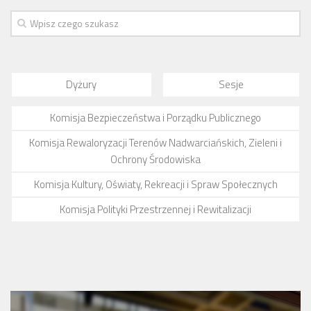
Dyżury
Sesje
Komisja Bezpieczeństwa i Porządku Publicznego
Komisja Rewaloryzacji Terenów Nadwarciańskich, Zieleni i
Ochrony Środowiska
Komisja Kultury, Oświaty, Rekreacji i Spraw Społecznych
Komisja Polityki Przestrzennej i Rewitalizacji