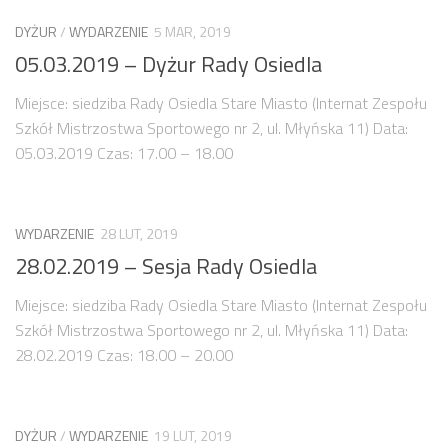
numer 2(7)/2017
DYŻUR
/
WYDARZENIE
5 MAR, 2019
numer 1(6)/2017
05.03.2019 – Dyżur Rady Osiedla
numer 3(5)/2016
Miejsce: siedziba Rady Osiedla Stare Miasto (Internat Zespołu
numer 2(4)/2016
Szkół Mistrzostwa Sportowego nr 2, ul. Młyńska 11) Data:
numer 1(3)/2016
05.03.2019 Czas: 17.00 – 18.00
numer 2/2015
numer 1/2015
WYDARZENIE
28 LUT, 2019
Dokumenty
28.02.2019 – Sesja Rady Osiedla
Statut osiedla
Miejsce: siedziba Rady Osiedla Stare Miasto (Internat Zespołu
Archiwum sesji (protokoły)
Szkół Mistrzostwa Sportowego nr 2, ul. Młyńska 11) Data:
Uchwały Rady Osiedla
28.02.2019 Czas: 18.00 – 20.00
Uchwały Zarządu Osiedla
Budżet
DYŻUR
/
WYDARZENIE
19 LUT, 2019