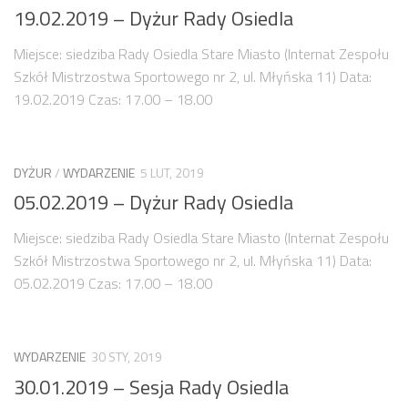
Budżet 2013
19.02.2019 – Dyżur Rady Osiedla
Budżet 2014
Miejsce: siedziba Rady Osiedla Stare Miasto (Internat Zespołu
Budżet 2015
Szkół Mistrzostwa Sportowego nr 2, ul. Młyńska 11) Data:
Budżet 2016
19.02.2019 Czas: 17.00 – 18.00
Projekty
Inicjatywy osiedlowe
DYŻUR
/
WYDARZENIE
5 LUT, 2019
Kodeks Dobrych Praktyk
05.02.2019 – Dyżur Rady Osiedla
Miejsca parkingowe
Miejsce: siedziba Rady Osiedla Stare Miasto (Internat Zespołu
Patrol Rowerowy 2015
Szkół Mistrzostwa Sportowego nr 2, ul. Młyńska 11) Data:
Plany zagospodarowania
05.02.2019 Czas: 17.00 – 18.00
Problemy Szyperska – Piaskowa – Garbary
Nowy projekt organizacji ruchu – Szyperska – Piaskowa
WYDARZENIE
30 STY, 2019
Strefa Tempo 30
30.01.2019 – Sesja Rady Osiedla
Strefa Tempo 30 – Opinia Rady Osiedla