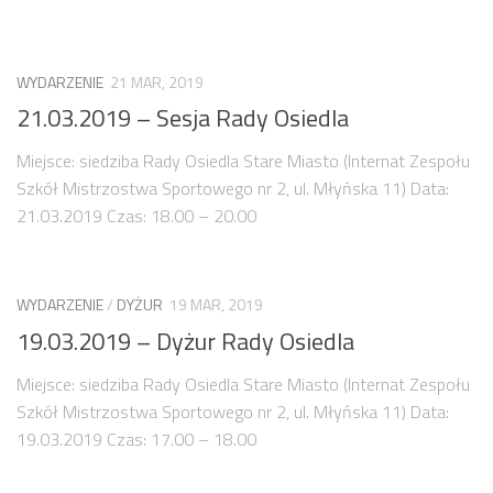
Zarząd
Prezydium
WYDARZENIE
21 MAR, 2019
Komisje i koordynatorzy
21.03.2019 – Sesja Rady Osiedla
Dyżury
Miejsce: siedziba Rady Osiedla Stare Miasto (Internat Zespołu
Sesje
Szkół Mistrzostwa Sportowego nr 2, ul. Młyńska 11) Data:
21.03.2019 Czas: 18.00 – 20.00
Biuletyn
numer 6(16)/2022
numer 4-5(14-15)/2021
WYDARZENIE
/
DYŻUR
19 MAR, 2019
numer 2-3(12-13)/2020
19.03.2019 – Dyżur Rady Osiedla
numer 1(11)/2020
Miejsce: siedziba Rady Osiedla Stare Miasto (Internat Zespołu
numer 2-3(10)/2019
Szkół Mistrzostwa Sportowego nr 2, ul. Młyńska 11) Data:
19.03.2019 Czas: 17.00 – 18.00
numer 1-2(9)/2019
numer 1(8)/2018